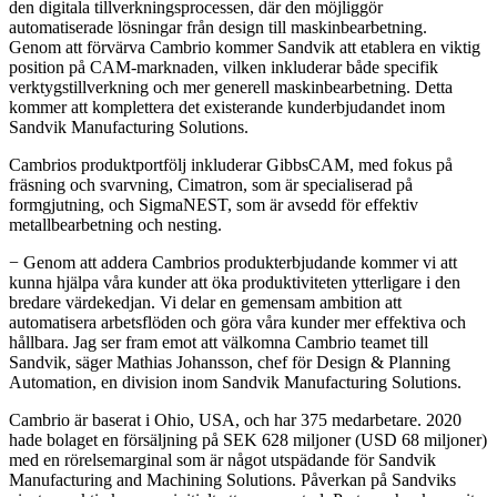
den digitala tillverkningsprocessen, där den möjliggör
automatiserade lösningar från design till maskinbearbetning.
Genom att förvärva Cambrio kommer Sandvik att etablera en viktig
position på CAM-marknaden, vilken inkluderar både specifik
verktygstillverkning och mer generell maskinbearbetning. Detta
kommer att komplettera det existerande kunderbjudandet inom
Sandvik Manufacturing Solutions.
Cambrios produktportfölj inkluderar GibbsCAM, med fokus på
fräsning och svarvning, Cimatron, som är specialiserad på
formgjutning, och SigmaNEST, som är avsedd för effektiv
metallbearbetning och nesting.
− Genom att addera Cambrios produkterbjudande kommer vi att
kunna hjälpa våra kunder att öka produktiviteten ytterligare i den
bredare värdekedjan. Vi delar en gemensam ambition att
automatisera arbetsflöden och göra våra kunder mer effektiva och
hållbara. Jag ser fram emot att välkomna Cambrio teamet till
Sandvik, säger Mathias Johansson, chef för Design & Planning
Automation, en division inom Sandvik Manufacturing Solutions.
Cambrio är baserat i Ohio, USA, och har 375 medarbetare. 2020
hade bolaget en försäljning på SEK 628 miljoner (USD 68 miljoner)
med en rörelsemarginal som är något utspädande för Sandvik
Manufacturing and Machining Solutions. Påverkan på Sandviks