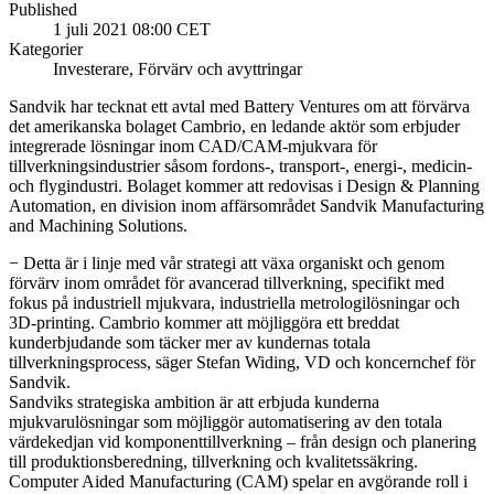
Published
1 juli 2021 08:00 CET
Kategorier
Investerare, Förvärv och avyttringar
Sandvik har tecknat ett avtal med Battery Ventures om att förvärva
det amerikanska bolaget Cambrio, en ledande aktör som erbjuder
integrerade lösningar inom CAD/CAM-mjukvara för
tillverkningsindustrier såsom fordons-, transport-, energi-, medicin-
och flygindustri. Bolaget kommer att redovisas i Design & Planning
Automation, en division inom affärsområdet Sandvik Manufacturing
and Machining Solutions.
− Detta är i linje med vår strategi att växa organiskt och genom
förvärv inom området för avancerad tillverkning, specifikt med
fokus på industriell mjukvara, industriella metrologilösningar och
3D-printing. Cambrio kommer att möjliggöra ett breddat
kunderbjudande som täcker mer av kundernas totala
tillverkningsprocess, säger Stefan Widing, VD och koncernchef för
Sandvik.
Sandviks strategiska ambition är att erbjuda kunderna
mjukvarulösningar som möjliggör automatisering av den totala
värdekedjan vid komponenttillverkning – från design och planering
till produktionsberedning, tillverkning och kvalitetssäkring.
Computer Aided Manufacturing (CAM) spelar en avgörande roll i