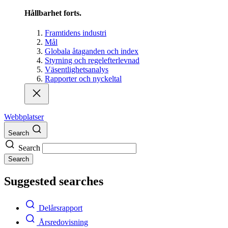
Hållbarhet forts.
Framtidens industri
Mål
Globala åtaganden och index
Styrning och regelefterlevnad
Väsentlighetsanalys
Rapporter och nyckeltal
Webbplatser
Search
Search
Search
Suggested searches
Delårsrapport
Årsredovisning