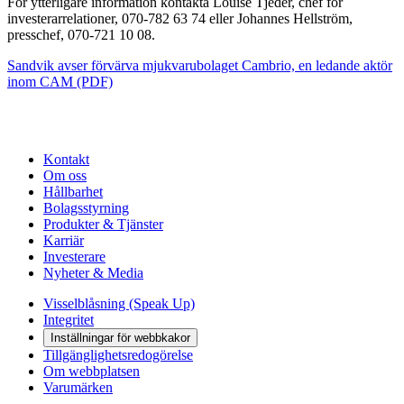
För ytterligare information kontakta Louise Tjeder, chef för
investerarrelationer, 070-782 63 74 eller Johannes Hellström,
presschef, 070-721 10 08.
Sandvik avser förvärva mjukvarubolaget Cambrio, en ledande aktör
inom CAM (PDF)
Kontakt
Om oss
Hållbarhet
Bolagsstyrning
Produkter & Tjänster
Karriär
Investerare
Nyheter & Media
Visselblåsning (Speak Up)
Integritet
Inställningar för webbkakor
Tillgänglighetsredogörelse
Om webbplatsen
Varumärken