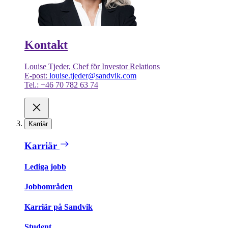
Kontakt
Louise Tjeder, Chef för Investor Relations
E-post:
louise.tjeder@sandvik.com
Tel.: +46 70 782 63 74
Karriär
Karriär
Lediga jobb
Jobbområden
Karriär på Sandvik
Student