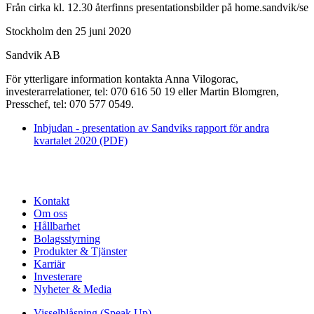
Från cirka kl. 12.30 återfinns presentationsbilder på home.sandvik/se
Stockholm den 25 juni 2020
Sandvik AB
För ytterligare information kontakta
Anna Vilogorac,
investerarrelationer, tel:
070 616 50 19 eller
Martin Blomgren,
Presschef, tel: 070 577 0549.
Inbjudan - presentation av Sandviks rapport för andra
kvartalet 2020 (PDF)
Kontakt
Om oss
Hållbarhet
Bolagsstyrning
Produkter & Tjänster
Karriär
Investerare
Nyheter & Media
Visselblåsning (Speak Up)