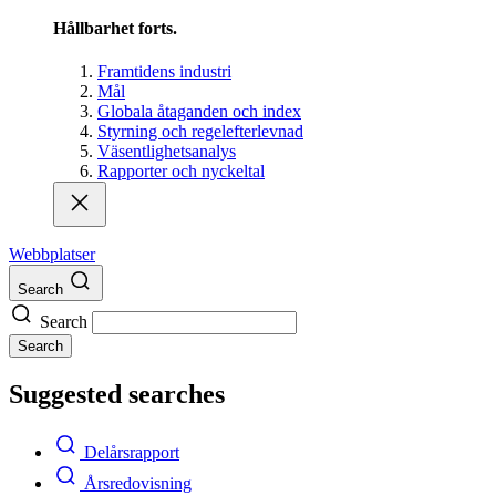
Hållbarhet forts.
Framtidens industri
Mål
Globala åtaganden och index
Styrning och regelefterlevnad
Väsentlighetsanalys
Rapporter och nyckeltal
Webbplatser
Search
Search
Search
Suggested searches
Delårsrapport
Årsredovisning