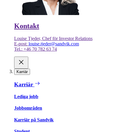
Kontakt
Louise Tjeder, Chef för Investor Relations
E-post:
louise.tjeder@sandvik.com
Tel.: +46 70 782 63 74
Karriär
Karriär
Lediga jobb
Jobbområden
Karriär på Sandvik
Student