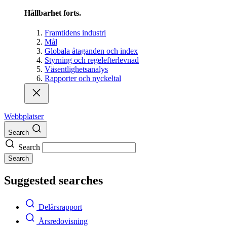
Hållbarhet forts.
Framtidens industri
Mål
Globala åtaganden och index
Styrning och regelefterlevnad
Väsentlighetsanalys
Rapporter och nyckeltal
Webbplatser
Search
Search
Search
Suggested searches
Delårsrapport
Årsredovisning