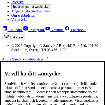
Integritet
Inställningar för webbkakor
Tillgänglighetsredogörelse
Om webbplatsen
Varumärken
Linkedin
Instagram
Youtube
Facebook
Byt språk
© 2026 Copyright © Sandvik AB; (publ) Box 510, 101 30
Stockholm, Sverige Tel 08 456 11 00
Andra Sandvik-webbplatser
Vi vill ha ditt samtycke
Sandvik och våra leverantörer använder cookies (och liknande
tekniker) för att samla in och bearbeta personuppgifter (såsom
enhetsidentifierare, IP-adresser och webbplatsinteraktioner) för
viktiga webbplatsfunktioner, analysera webbplatsens prestanda,
anpassa innehåll och leverera riktade annonser. Vissa cookies är
nödvändiga och kan inte stängas av, medan andra endast