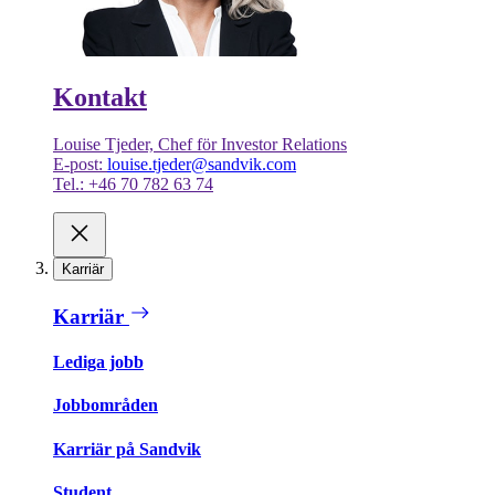
Kontakt
Louise Tjeder, Chef för Investor Relations
E-post:
louise.tjeder@sandvik.com
Tel.: +46 70 782 63 74
Karriär
Karriär
Lediga jobb
Jobbområden
Karriär på Sandvik
Student