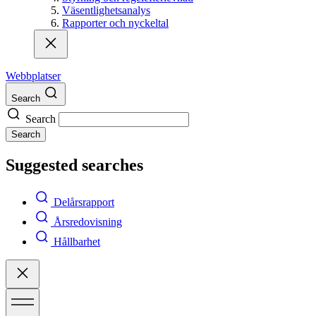
Väsentlighetsanalys
Rapporter och nyckeltal
Webbplatser
Search
Search
Search
Suggested searches
Delårsrapport
Årsredovisning
Hållbarhet