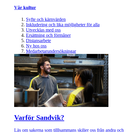
Vår kultur
Syfte och kärnvärden
Inkludering och lika möjligheter för alla
Utvecklas med oss
Ersättning och förmåner
Distansarbete
Ny hos oss
Medarbetarundersökningar
Varför Sandvik?
Läs om sakerna som tilllsammans skiljer oss från andra och