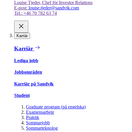
Louise Tjeder, Chef för Investor Relations
E-post:
louise.tjeder@sandvik.com
Tel.: +46 70 782 63 74
Karriär
Karriär
Lediga jobb
Jobbområden
Karriär på Sandvik
Student
Graduate program (på engelska)
Examensarbete
Praktik
Sommarjobb
Sommarteknolog