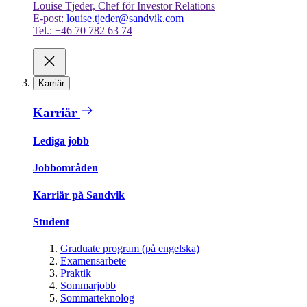
Louise Tjeder, Chef för Investor Relations
E-post:
louise.tjeder@sandvik.com
Tel.: +46 70 782 63 74
Karriär
Karriär
Lediga jobb
Jobbområden
Karriär på Sandvik
Student
Graduate program (på engelska)
Examensarbete
Praktik
Sommarjobb
Sommarteknolog