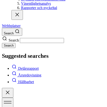
Väsentlighetsanalys
Rapporter och nyckeltal
Webbplatser
Search
Search
Search
Suggested searches
Delårsrapport
Årsredovisning
Hållbarhet