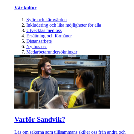
Vår kultur
Syfte och kärnvärden
Inkludering och lika möjligheter för alla
Utvecklas med oss
Ersättning och förmåner
Distansarbete
Ny hos oss
Medarbetarundersökningar
Varför Sandvik?
Läs om sakerna som tilllsammans skiljer oss från andra och