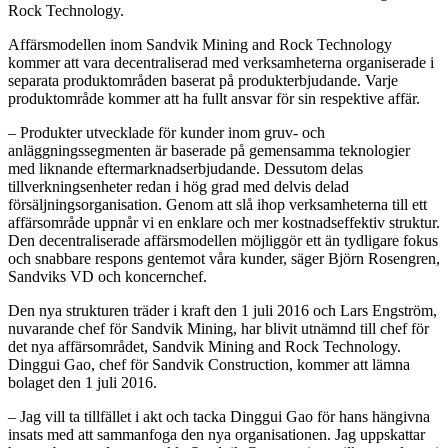
Rock Technology.
Affärsmodellen inom Sandvik Mining and Rock Technology
kommer att vara decentraliserad med verksamheterna organiserade i
separata produktområden baserat på produkterbjudande. Varje
produktområde kommer att ha fullt ansvar för sin respektive affär.
– Produkter utvecklade för kunder inom gruv- och
anläggningssegmenten är baserade på gemensamma teknologier
med liknande eftermarknadserbjudande. Dessutom delas
tillverkningsenheter redan i hög grad med delvis delad
försäljningsorganisation. Genom att slå ihop verksamheterna till ett
affärsområde uppnår vi en enklare och mer kostnadseffektiv struktur.
Den decentraliserade affärsmodellen möjliggör ett än tydligare fokus
och snabbare respons gentemot våra kunder, säger Björn Rosengren,
Sandviks VD och koncernchef.
Den nya strukturen träder i kraft den 1 juli 2016 och Lars Engström,
nuvarande chef för Sandvik Mining, har blivit utnämnd till chef för
det nya affärsområdet, Sandvik Mining and Rock Technology.
Dinggui Gao, chef för Sandvik Construction, kommer att lämna
bolaget den 1 juli 2016.
– Jag vill ta tillfället i akt och tacka Dinggui Gao för hans hängivna
insats med att sammanfoga den nya organisationen. Jag uppskattar