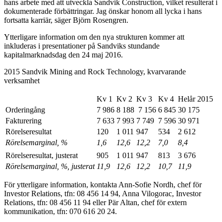
hans arbete med att utveckla Sandvik Construction, vilket resulterat i
dokumenterade förbättringar. Jag önskar honom all lycka i hans
fortsatta karriär, säger Björn Rosengren.
Ytterligare information om den nya strukturen kommer att
inkluderas i presentationer på Sandviks stundande
kapitalmarknadsdag den 24 maj 2016.
2015 Sandvik Mining and Rock Technology, kvarvarande
verksamhet
Kv 1
Kv 2
Kv 3
Kv 4
Helår 2015
Orderingång
7 986
8 188
7 156
6 845
30 175
Fakturering
7 633
7 993
7 749
7 596
30 971
Rörelseresultat
120
1 011
947
534
2 612
Rörelsemarginal, %
1,6
12,6
12,2
7,0
8,4
Rörelseresultat, justerat
905
1 011
947
813
3 676
Rörelsemarginal, %, justerat
11,9
12,6
12,2
10,7
11,9
För ytterligare information, kontakta Ann-Sofie Nordh, chef för
Investor Relations, tfn: 08 456 14 94, Anna Vilogorac, Investor
Relations, tfn: 08 456 11 94 eller Pär Altan, chef för extern
kommunikation,
tfn: 070 616 20 24.