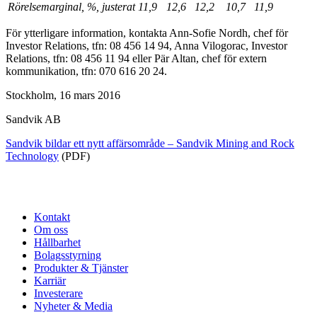
Rörelsemarginal, %, justerat
11,9
12,6
12,2
10,7
11,9
För ytterligare information, kontakta Ann-Sofie Nordh, chef för
Investor Relations, tfn: 08 456 14 94, Anna Vilogorac, Investor
Relations, tfn: 08 456 11 94 eller Pär Altan, chef för extern
kommunikation,
tfn: 070 616 20 24.
Stockholm, 16 mars 2016
Sandvik AB
Sandvik bildar ett nytt affärsområde – Sandvik Mining and Rock
Technology
(PDF)
Kontakt
Om oss
Hållbarhet
Bolagsstyrning
Produkter & Tjänster
Karriär
Investerare
Nyheter & Media