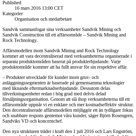
Published
16 mars 2016 13:00 CET
Kategorier
Organisation och medarbetare
Sandvik sammanfogar sina verksamheter Sandvik Mining och
Sandvik Construction till ett affärsområde – Sandvik Mining and
Rock Technology.
Affärsmodellen inom Sandvik Mining and Rock Technology
kommer att vara decentraliserad med verksamheterna organiserade i
separata produktområden baserat på produkterbjudande. Varje
produktområde kommer att ha fullt ansvar för sin respektive affär.
– Produkter utvecklade för kunder inom gruv- och
anläggningssegmenten är baserade på gemensamma teknologier
med liknande eftermarknadserbjudande. Dessutom delas
tillverkningsenheter redan i hög grad med delvis delad
försäljningsorganisation. Genom att slå ihop verksamheterna till ett
affärsområde uppnår vi en enklare och mer kostnadseffektiv struktur.
Den decentraliserade affärsmodellen möjliggör ett än tydligare fokus
och snabbare respons gentemot våra kunder, säger Björn Rosengren,
Sandviks VD och koncernchef.
Den nya strukturen träder i kraft den 1 juli 2016 och Lars Engström,