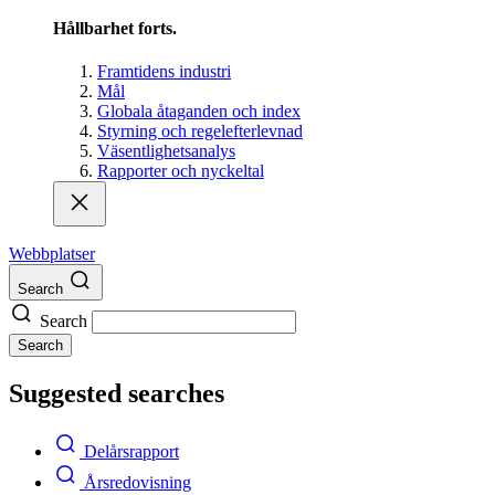
Hållbarhet forts.
Framtidens industri
Mål
Globala åtaganden och index
Styrning och regelefterlevnad
Väsentlighetsanalys
Rapporter och nyckeltal
Webbplatser
Search
Search
Search
Suggested searches
Delårsrapport
Årsredovisning