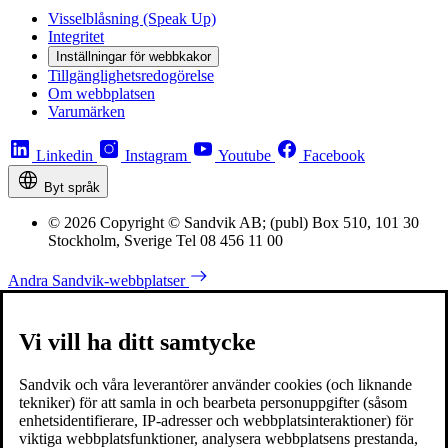
Visselblåsning (Speak Up)
Integritet
Inställningar för webbkakor
Tillgänglighetsredogörelse
Om webbplatsen
Varumärken
Linkedin
Instagram
Youtube
Facebook
Byt språk
© 2026 Copyright © Sandvik AB; (publ) Box 510, 101 30
Stockholm, Sverige Tel 08 456 11 00
Andra Sandvik-webbplatser
Vi vill ha ditt samtycke
Sandvik och våra leverantörer använder cookies (och liknande
tekniker) för att samla in och bearbeta personuppgifter (såsom
enhetsidentifierare, IP-adresser och webbplatsinteraktioner) för
viktiga webbplatsfunktioner, analysera webbplatsens prestanda,