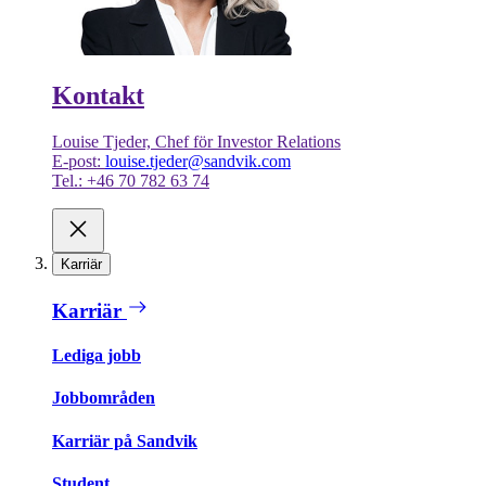
Kontakt
Louise Tjeder, Chef för Investor Relations
E-post:
louise.tjeder@sandvik.com
Tel.: +46 70 782 63 74
Karriär
Karriär
Lediga jobb
Jobbområden
Karriär på Sandvik
Student