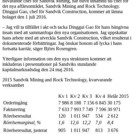
nuvarande chef för Sandvik Mining, har blivit utnämnd till chef för
det nya affärsområdet, Sandvik Mining and Rock Technology.
Dinggui Gao, chef för Sandvik Construction, kommer att lämna
bolaget den 1 juli 2016.
– Jag vill ta tillfället i akt och tacka Dinggui Gao för hans hängivna
insats med att sammanfoga den nya organisationen. Jag uppskattar
hans arbete med att utveckla Sandvik Construction, vilket resulterat i
dokumenterade förbättringar. Jag önskar honom all lycka i hans
fortsatta karriär, säger Björn Rosengren.
Ytterligare information om den nya strukturen kommer att
inkluderas i presentationer på Sandviks stundande
kapitalmarknadsdag den 24 maj 2016.
2015 Sandvik Mining and Rock Technology, kvarvarande
verksamhet
Kv 1
Kv 2
Kv 3
Kv 4
Helår 2015
Orderingång
7 986
8 188
7 156
6 845
30 175
Fakturering
7 633
7 993
7 749
7 596
30 971
Rörelseresultat
120
1 011
947
534
2 612
Rörelsemarginal, %
1,6
12,6
12,2
7,0
8,4
Rörelseresultat, justerat
905
1 011
947
813
3 676