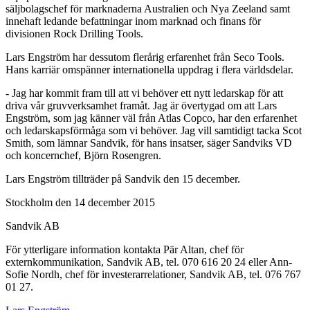
säljbolagschef för marknaderna Australien och Nya Zeeland samt
innehaft ledande befattningar inom marknad och finans för
divisionen Rock Drilling Tools.
Lars Engström har dessutom flerårig erfarenhet från Seco Tools.
Hans karriär omspänner internationella uppdrag i flera världsdelar.
- Jag har kommit fram till att vi behöver ett nytt ledarskap för att
driva vår gruvverksamhet framåt. Jag är övertygad om att Lars
Engström, som jag känner väl från Atlas Copco, har den erfarenhet
och ledarskapsförmåga som vi behöver. Jag vill samtidigt tacka Scot
Smith, som lämnar Sandvik, för hans insatser, säger Sandviks VD
och koncernchef, Björn Rosengren.
Lars Engström tillträder på Sandvik den 15 december.
Stockholm den 14 december 2015
Sandvik AB
För ytterligare information kontakta Pär Altan, chef för
externkommunikation, Sandvik AB, tel. 070 616 20 24 eller Ann-
Sofie Nordh, chef för investerarrelationer, Sandvik AB, tel. 076 767
01 27.