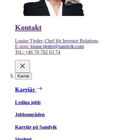
Kontakt
Louise Tjeder, Chef för Investor Relations
E-post:
louise.tjeder@sandvik.com
Tel.: +46 70 782 63 74
Karriär
Karriär
Lediga jobb
Jobbområden
Karriär på Sandvik
Student