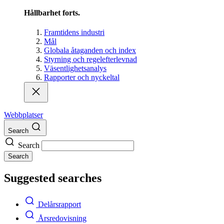
Hållbarhet forts.
Framtidens industri
Mål
Globala åtaganden och index
Styrning och regelefterlevnad
Väsentlighetsanalys
Rapporter och nyckeltal
Webbplatser
Search
Search
Search
Suggested searches
Delårsrapport
Årsredovisning