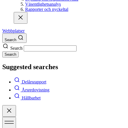
Väsentlighetsanalys
Rapporter och nyckeltal
Webbplatser
Search
Search
Search
Suggested searches
Delårsrapport
Årsredovisning
Hållbarhet