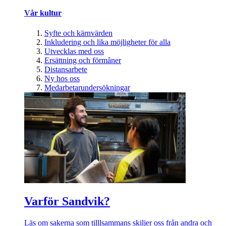
Vår kultur
Syfte och kärnvärden
Inkludering och lika möjligheter för alla
Utvecklas med oss
Ersättning och förmåner
Distansarbete
Ny hos oss
Medarbetarundersökningar
Varför Sandvik?
Läs om sakerna som tilllsammans skiljer oss från andra och