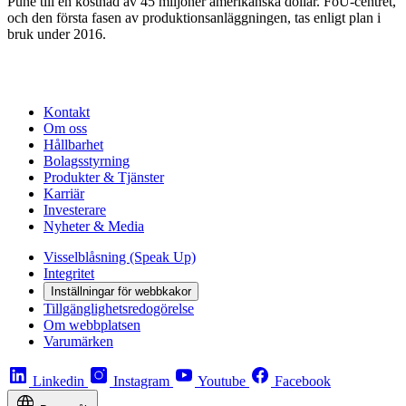
Pune till en kostnad av 45 miljoner amerikanska dollar. FoU-centret,
och den första fasen av produktionsanläggningen, tas enligt plan i
bruk under 2016.
Kontakt
Om oss
Hållbarhet
Bolagsstyrning
Produkter & Tjänster
Karriär
Investerare
Nyheter & Media
Visselblåsning (Speak Up)
Integritet
Inställningar för webbkakor
Tillgänglighetsredogörelse
Om webbplatsen
Varumärken
Linkedin
Instagram
Youtube
Facebook