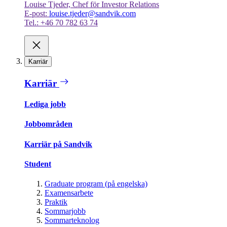
Louise Tjeder, Chef för Investor Relations
E-post:
louise.tjeder@sandvik.com
Tel.: +46 70 782 63 74
Karriär
Karriär
Lediga jobb
Jobbområden
Karriär på Sandvik
Student
Graduate program (på engelska)
Examensarbete
Praktik
Sommarjobb
Sommarteknolog