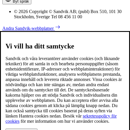
Byt språk
© 2026 Copyright © Sandvik AB; (publ) Box 510, 101 30
Stockholm, Sverige Tel 08 456 11 00
Andra Sandvik-webbplatser
Vi vill ha ditt samtycke
Sandvik och våra leverantörer använder cookies (och liknande
tekniker) för att samla in och bearbeta personuppgifter (såsom
enhetsidentifierare, IP-adresser och webbplatsinteraktioner) för
viktiga webbplatsfunktioner, analysera webbplatsens prestanda,
anpassa innehåll och leverera riktade annonser. Vissa cookies är
nödvändiga och kan inte stängas av, medan andra endast
används om du samtycker till det. De samtyckesbaserade
kakorna hjälper oss att stödja Sandvik och individualisera din
upplevelse av webbplatsen. Du kan acceptera eller avvisa alla
sådana cookies genom att klicka på lämplig knapp nedan. Du
kan också samtycka till cookies baserat på deras syften via
länken Hantera cookies nedan. Besök vår
sekretesspolicy för
cookies
för mer information om hur vi använder cookies.