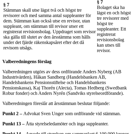
§ 7
§ 7
Bolaget ska ha
Stämman skall utse lägst två och högst tre
lägst en och högst
revisorer och med samma antal suppleanter för
tre revisorer med
dem. Stämman kan också utse en revisor, utan
högst tre
suppleant, om stämman till revisor utser ett
suppleanter. Ett
registrerat revisionsbolag. Uppdraget som revisor
registrerat
ska gälla till slutet av den årsstämma som hålls
revisionsbolag
under det fjärde räkenskapsåret efter det då
kan utses till
revisorn utsågs.
revisor.
Valberedningens förslag
Valberedningen utgörs av dess ordförande Anders Nyberg (AB
Industrivärden), Håkan Sandberg (Handelsbanken AB,
Handelsbankens Pensionsstiftelse och Handelsbankens
Pensionskassa), Kaj Thorén (Alecta), Tomas Hedberg (Swedbank
Robur fonder) och Anders Nyrén (Sandviks styrelseordförande).
Valberedningen föreslår att årsstämman beslutar följande:
Punkt 2 –
Advokat Sven Unger som ordförande vid stämman.
Punkt 13 –
Åtta styrelseledamöter och inga suppleanter.
Punkt 14 –
Arvode till styrelsen om sammanlagt 6 100 000 kronor