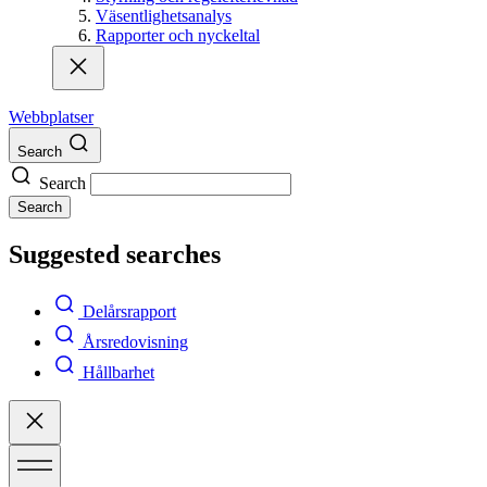
Väsentlighetsanalys
Rapporter och nyckeltal
Webbplatser
Search
Search
Search
Suggested searches
Delårsrapport
Årsredovisning
Hållbarhet