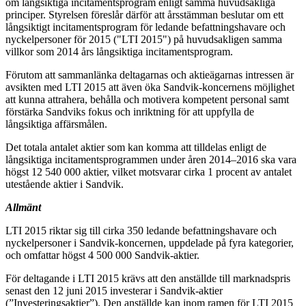
om långsiktiga incitamentsprogram enligt samma huvudsakliga
principer. Styrelsen föreslår därför att årsstämman beslutar om ett
långsiktigt incitamentsprogram för ledande befattningshavare och
nyckelpersoner för 2015 ("LTI 2015") på huvudsakligen samma
villkor som 2014 års långsiktiga incitamentsprogram.
Förutom att sammanlänka deltagarnas och aktieägarnas intressen är
avsikten med LTI 2015 att även öka Sandvik-koncernens möjlighet
att kunna attrahera, behålla och motivera kompetent personal samt
förstärka Sandviks fokus och inriktning för att uppfylla de
långsiktiga affärsmålen.
Det totala antalet aktier som kan komma att tilldelas enligt de
långsiktiga incitamentsprogrammen under åren 2014–2016 ska vara
högst 12 540 000 aktier, vilket motsvarar cirka 1 procent av antalet
utestående aktier i Sandvik.
Allmänt
LTI 2015 riktar sig till cirka 350 ledande befattningshavare och
nyckelpersoner i Sandvik-koncernen, uppdelade på fyra kategorier,
och omfattar högst 4 500 000 Sandvik-aktier.
För deltagande i LTI 2015 krävs att den anställde till marknadspris
senast den 12 juni 2015 investerar i Sandvik-aktier
(”Investeringsaktier”). Den anställde kan inom ramen för LTI 2015