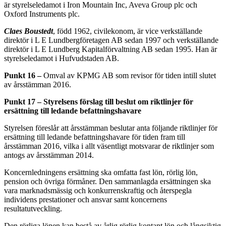
är styrelseledamot i Iron Mountain Inc, Aveva Group plc och
Oxford Instruments plc.
Claes Boustedt
, född 1962, civilekonom, är vice verkställande
direktör i L E Lundbergföretagen AB sedan 1997 och verkställande
direktör i L E Lundberg Kapitalförvaltning AB sedan 1995. Han är
styrelseledamot i Hufvudstaden AB.
Punkt 16 –
Omval av KPMG AB som revisor för tiden intill slutet
av årsstämman 2016.
Punkt 17 – Styrelsens förslag till beslut om riktlinjer för
ersättning till ledande befattningshavare
Styrelsen föreslår att årsstämman beslutar anta följande riktlinjer för
ersättning till ledande befattningshavare för tiden fram till
årsstämman 2016, vilka i allt väsentligt motsvarar de riktlinjer som
antogs av årsstämman 2014.
Koncernledningens ersättning ska omfatta fast lön, rörlig lön,
pension och övriga förmåner. Den sammanlagda ersättningen ska
vara marknadsmässig och konkurrenskraftig och återspegla
individens prestationer och ansvar samt koncernens
resultatutveckling.
Den rörliga lönen kan bestå av årlig rörlig kontant lön och långsiktig