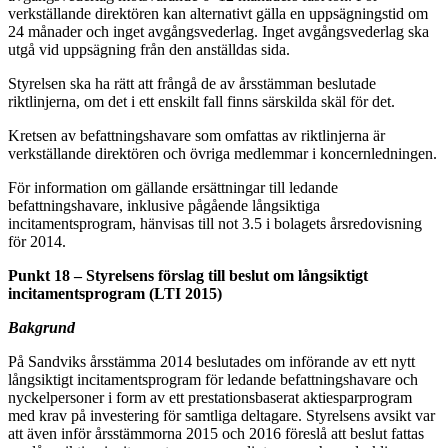
verkställande direktören kan alternativt gälla en uppsägningstid om
24 månader och inget avgångsvederlag. Inget avgångsvederlag ska
utgå vid uppsägning från den anställdas sida.
Styrelsen ska ha rätt att frångå de av årsstämman beslutade
riktlinjerna, om det i ett enskilt fall finns särskilda skäl för det.
Kretsen av befattningshavare som omfattas av riktlinjerna är
verkställande direktören och övriga medlemmar i koncernledningen.
För information om gällande ersättningar till ledande
befattningshavare, inklusive pågående långsiktiga
incitamentsprogram, hänvisas till not 3.5 i bolagets årsredovisning
för 2014.
Punkt 18 – Styrelsens förslag till beslut om långsiktigt
incitamentsprogram (LTI 2015)
Bakgrund
På Sandviks årsstämma 2014 beslutades om införande av ett nytt
långsiktigt incitamentsprogram för ledande befattningshavare och
nyckelpersoner i form av ett prestationsbaserat aktiesparprogram
med krav på investering för samtliga deltagare. Styrelsens avsikt var
att även inför årsstämmorna 2015 och 2016 föreslå att beslut fattas