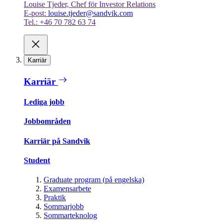
Louise Tjeder, Chef för Investor Relations
E-post:
louise.tjeder@sandvik.com
Tel.: +46 70 782 63 74
Karriär
Karriär
Lediga jobb
Jobbområden
Karriär på Sandvik
Student
Graduate program (på engelska)
Examensarbete
Praktik
Sommarjobb
Sommarteknolog