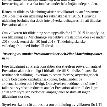
Investeringsaktierna ska innehas under hela Intjänandeperioden.
Rätten att tilldelas Matchningsaktier är villkorad av att årsstämman
2016 beslutar om utdelning för räkenskapsåret 2015. Huruvida
utdelning beslutas ska dock inte påverka deltagares rätt att tilldelas
Prestationsaktier.
Om villkoren för tilldelning som uppställs för LTI 2015 är uppfyllda
ska tilldelning av Matchnings- respektive Prestationsaktier ske under
2018, dock senast den 30 juni 2018. Tilldelning ska ske
vederlagsfritt, med förbehåll för skatt.
Justering av antalet Prestationsaktier och/eller Matchningsaktier
m.m.
Före tilldelning av Prestationsaktier ska styrelsen pröva om antalet
Prestationsaktier är rimligt i förhållande till Sandviks finansiella
resultat och ställning, inverkan av större förvärv, avyttringar och
andra betydande kapitaltransaktioner, förhållanden på
aktiemarknaden och i övrigt. Om styrelsen bedömer att så inte är
fallet ska styrelsen reducera antalet Prestationsaktier till det lägre
antal som styrelsen bedömer lämpligt eller besluta att ingen
tilldelning ska ske.
Styrelsen ska ha rätt att besluta om omräkning av villkoren för LTI