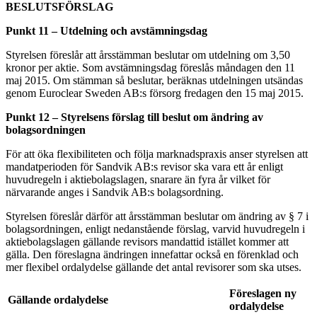
BESLUTSFÖRSLAG
Punkt 11 – Utdelning och avstämningsdag
Styrelsen föreslår att årsstämman beslutar om utdelning om 3,50
kronor per aktie. Som avstämningsdag föreslås måndagen den 11
maj 2015. Om stämman så beslutar, beräknas utdelningen utsändas
genom Euroclear Sweden AB:s försorg fredagen den 15 maj 2015.
Punkt 12 – Styrelsens förslag till beslut om ändring av
bolagsordningen
För att öka flexibiliteten och följa marknadspraxis anser styrelsen att
mandatperioden för Sandvik AB:s revisor ska vara ett år enligt
huvudregeln i aktiebolagslagen, snarare än fyra år vilket för
närvarande anges i Sandvik AB:s bolagsordning.
Styrelsen föreslår därför att årsstämman beslutar om ändring av § 7 i
bolagsordningen, enligt nedanstående förslag, varvid huvudregeln i
aktiebolagslagen gällande revisors mandattid istället kommer att
gälla. Den föreslagna ändringen innefattar också en förenklad och
mer flexibel ordalydelse gällande det antal revisorer som ska utses.
Föreslagen ny
Gällande ordalydelse
ordalydelse