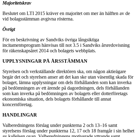
Majoritetskrav
Beslutet om LTI 2015 kräver en majoritet om mer än hälften av de
vid bolagsstämman avgivna rösterna.
Övrigt
För en beskrivning av Sandviks övriga långsiktiga
incitamentsprogram hänvisas till not 3.5 i Sandviks årsredovisning
för räkenskapsåret 2014 och bolagets webbplats.
UPPLYSNINGAR PÅ ÅRSSTÄMMAN
Styrelsen och verkställande direktören ska, om någon aktieägare
begär det och styrelsen anser att det kan ske utan väsentlig skada för
bolaget, lämna upplysningar om dels förhållanden som kan inverka
på bedömningen av ett ärende på dagordningen, dels förhållanden
som kan inverka på bedömningen av bolagets eller dotterföretags
ekonomiska situation, dels bolagets förhållande till annat
koncernföretag.
HANDLINGAR
Valberedningens förslag under punkterna 2 och 13–16 samt
styrelsens förslag under punkterna 12, 17 och 18 framgår i sin helhet
av kallelsen ovan. Valberedningens motiverade yttrande samt