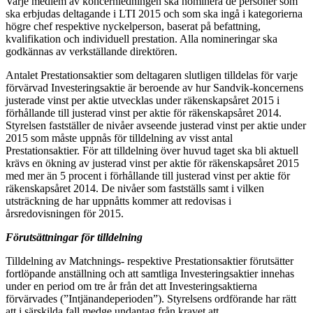
Varje medlem av koncernledningen ska nominera de personer som
ska erbjudas deltagande i LTI 2015 och som ska ingå i kategorierna
högre chef respektive nyckelperson, baserat på befattning,
kvalifikation och individuell prestation. Alla nomineringar ska
godkännas av verkställande direktören.
Antalet Prestationsaktier som deltagaren slutligen tilldelas för varje
förvärvad Investeringsaktie är beroende av hur Sandvik-koncernens
justerade vinst per aktie utvecklas under räkenskapsåret 2015 i
förhållande till justerad vinst per aktie för räkenskapsåret 2014.
Styrelsen fastställer de nivåer avseende justerad vinst per aktie under
2015 som måste uppnås för tilldelning av visst antal
Prestationsaktier. För att tilldelning över huvud taget ska bli aktuell
krävs en ökning av justerad vinst per aktie för räkenskapsåret 2015
med mer än 5 procent i förhållande till justerad vinst per aktie för
räkenskapsåret 2014. De nivåer som fastställs samt i vilken
utsträckning de har uppnåtts kommer att redovisas i
årsredovisningen för 2015.
Förutsättningar för tilldelning
Tilldelning av Matchnings- respektive Prestationsaktier förutsätter
fortlöpande anställning och att samtliga Investeringsaktier innehas
under en period om tre år från det att Investeringsaktierna
förvärvades (”Intjänandeperioden”). Styrelsens ordförande har rätt
att i särskilda fall medge undantag från kravet att