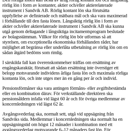
rörlig lön i form av kontanter, aktier och/eller aktierelaterade
instrument i Sandvik AB. Rörlig kontant lön ska förutsätta
uppfyllelse av definierade och mätbara mål och ska vara maximerad
i förhållande till den fasta lönen. Långsiktig rörlig lön i form av
aktier och/eller aktierelaterade instrument i Sandvik AB ska kunna
utgå genom deltagande i långsiktiga incitamentsprogram beslutade
av bolagsstämman. Villkor för rörlig lön bör utformas så att
styrelsen, om exceptionella ekonomiska förhållanden råder, har
möjlighet att begränsa eller underlåta utbetalning av rörlig lön om en
sådan åtgärd bedöms som rimlig.
I särskilda fall kan överenskommelser träffas om ersättning av
engångskaraktär, förutsatt att sådan ersättning inte överstiger ett
belopp motsvarande individens årliga fasta lön och maximala rörliga
kontanta lön, och inte utges mer än en gång per år och individ.
Pensionsförmåner ska vara antingen förmåns- eller avgiftsbestämda
eller en kombination därav. För verkställande direktören ska
pensionsåldern infalla vid lägst 60 år och för övriga medlemmar av
koncernledningen vid lägst 62 år.
Avgångsvederlag ska, normalt sett, utgå vid uppsägning från
Sandviks sida. Medlemmar i koncernledningen ska normalt ha en
uppsägningstid om högst 12 månader i kombination med ett
avgångsvederlag motsvarande 6–12 månaders fast lön. För