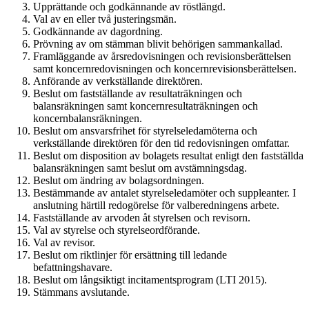
Upprättande och godkännande av röstlängd.
Val av en eller två justeringsmän.
Godkännande av dagordning.
Prövning av om stämman blivit behörigen sammankallad.
Framläggande av årsredovisningen och revisionsberättelsen
samt koncernredovisningen och koncernrevisionsberättelsen.
Anförande av verkställande direktören.
Beslut om fastställande av resultaträkningen och
balansräkningen samt koncernresultaträkningen och
koncernbalansräkningen.
Beslut om ansvarsfrihet för styrelseledamöterna och
verkställande direktören för den tid redovisningen omfattar.
Beslut om disposition av bolagets resultat enligt den fastställda
balansräk­ningen samt beslut om avstämningsdag.
Beslut om ändring av bolagsordningen.
Bestämmande av antalet styrelseledamöter och suppleanter. I
anslutning härtill redogörelse för valberedningens arbete.
Fastställande av arvoden åt styrelsen och revisorn.
Val av styrelse och styrelseordförande.
Val av revisor.
Beslut om riktlinjer för ersättning till ledande
befattningshavare.
Beslut om långsiktigt incitamentsprogram (LTI 2015).
Stämmans avslutande.