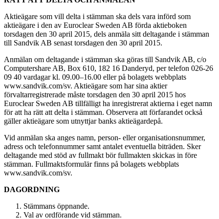
Aktieägare som vill delta i stämman ska dels vara införd som
aktieägare i den av Euroclear Sweden AB förda aktieboken
torsdagen den 30 april 2015, dels anmäla sitt deltagande i stämman
till Sandvik AB senast torsdagen den 30 april 2015.
Anmälan om deltagande i stämman ska göras till Sandvik AB, c/o
Computershare AB, Box 610, 182 16 Danderyd, per telefon 026­-26
09 40 vardagar kl. 09.00–16.00 eller på bolagets webbplats
www.sandvik.com/sv. Aktieägare som har sina aktier
förvaltarregistrerade måste torsdagen den 30 april 2015 hos
Euroclear Sweden AB tillfälligt ha inregistrerat aktierna i eget namn
för att ha rätt att delta i stämman. Observera att förfarandet också
gäller aktieägare som utnyttjar banks aktieägardepå.
Vid anmälan ska anges namn, person- eller organisationsnummer,
adress och telefon­nummer samt antalet eventuella biträden. Sker
deltagande med stöd av fullmakt bör fullmakten skickas in före
stämman. Fullmaktsformulär finns på bolagets webbplats
www.sandvik.com/sv.
DAGORDNING
Stämmans öppnande.
Val av ordförande vid stämman.