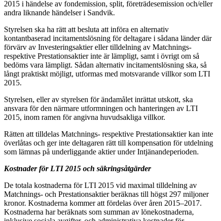
2015 i händelse av fondemission, split, företrädesemission och/eller
andra liknande händelser i Sandvik.
Styrelsen ska ha rätt att besluta att införa en alternativ
kontantbaserad incitamentslösning för deltagare i sådana länder där
förvärv av Investeringsaktier eller tilldelning av Matchnings-
respektive Prestationsaktier inte är lämpligt, samt i övrigt om så
bedöms vara lämpligt. Sådan alternativ incitamentslösning ska, så
långt praktiskt möjligt, utformas med motsvarande villkor som LTI
2015.
Styrelsen, eller av styrelsen för ändamålet inrättat utskott, ska
ansvara för den närmare utformningen och hanteringen av LTI
2015, inom ramen för angivna huvudsakliga villkor.
Rätten att tilldelas Matchnings- respektive Prestationsaktier kan inte
överlåtas och ger inte deltagaren rätt till kompensation för utdelning
som lämnas på underliggande aktier under Intjänandeperioden.
Kostnader för LTI 2015 och säkringsåtgärder
De totala kostnaderna för LTI 2015 vid maximal tilldelning av
Matchnings- och Prestationsaktier beräknas till högst 297 miljoner
kronor. Kostnaderna kommer att fördelas över åren 2015–2017.
Kostnaderna har beräknats som summan av lönekostnaderna,
inklusive sociala avgifter, och administrativa kostnader för