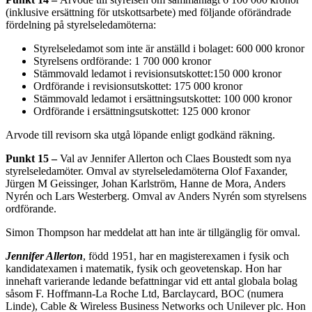
(inklusive ersättning för utskottsarbete) med följande oförändrade
fördelning på styrelseledamöterna:
Styrelseledamot som inte är anställd i bolaget: 600 000 kronor
Styrelsens ordförande: 1 700 000 kronor
Stämmovald ledamot i revisionsutskottet:150 000 kronor
Ordförande i revisionsutskottet: 175 000 kronor
Stämmovald ledamot i ersättningsutskottet: 100 000 kronor
Ordförande i ersättningsutskottet: 125 000 kronor
Arvode till revisorn ska utgå löpande enligt godkänd räkning.
Punkt 15
–
Val av Jennifer Allerton och Claes Boustedt som nya
styrelseledamöter. Omval av styrelseledamöterna Olof Faxander,
Jürgen M Geissinger, Johan Karlström, Hanne de Mora, Anders
Nyrén och Lars Westerberg. Omval av Anders Nyrén som styrelsens
ordförande.
Simon Thompson har meddelat att han inte är tillgänglig för omval.
Jennifer Allerton
, född 1951, har en magisterexamen i fysik och
kandidatexamen i matematik, fysik och geovetenskap. Hon har
innehaft varierande ledande befattningar vid ett antal globala bolag
såsom F. Hoffmann-La Roche Ltd, Barclaycard, BOC (numera
Linde), Cable & Wireless Business Networks och Unilever plc. Hon