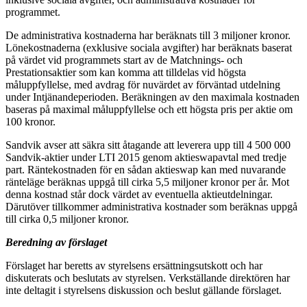
programmet.
De administrativa kostnaderna har beräknats till 3 miljoner kronor.
Lönekostnaderna (exklusive sociala avgifter) har beräknats baserat
på värdet vid programmets start av de Matchnings- och
Prestationsaktier som kan komma att tilldelas vid högsta
måluppfyllelse, med avdrag för nuvärdet av förväntad utdelning
under Intjänandeperioden. Beräkningen av den maximala kostnaden
baseras på maximal måluppfyllelse och ett högsta pris per aktie om
100 kronor.
Sandvik avser att säkra sitt åtagande att leverera upp till 4 500 000
Sandvik-aktier under LTI 2015 genom aktieswapavtal med tredje
part. Räntekostnaden för en sådan aktieswap kan med nuvarande
ränteläge beräknas uppgå till cirka 5,5 miljoner kronor per år. Mot
denna kostnad står dock värdet av eventuella aktieutdelningar.
Därutöver tillkommer administrativa kostnader som beräknas uppgå
till cirka 0,5 miljoner kronor.
Beredning av förslaget
Förslaget har beretts av styrelsens ersättningsutskott och har
diskuterats och beslutats av styrelsen. Verkställande direktören har
inte deltagit i styrelsens diskussion och beslut gällande förslaget.