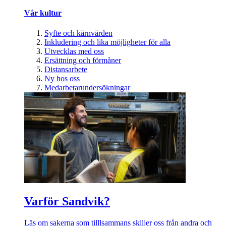
Vår kultur
Syfte och kärnvärden
Inkludering och lika möjligheter för alla
Utvecklas med oss
Ersättning och förmåner
Distansarbete
Ny hos oss
Medarbetarundersökningar
Varför Sandvik?
Läs om sakerna som tilllsammans skiljer oss från andra och