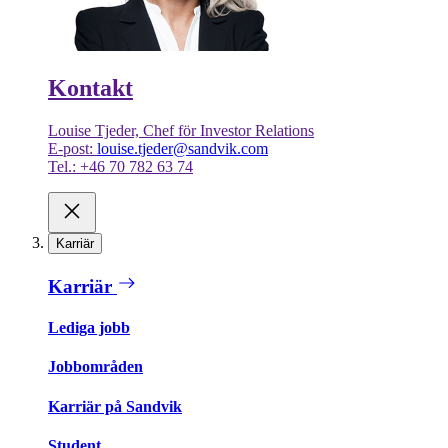
Kontakt
Louise Tjeder, Chef för Investor Relations
E-post:
louise.tjeder@sandvik.com
Tel.: +46 70 782 63 74
Karriär
Karriär
Lediga jobb
Jobbområden
Karriär på Sandvik
Student