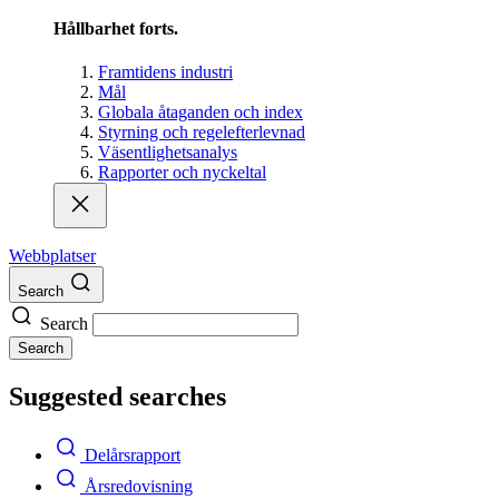
Hållbarhet forts.
Framtidens industri
Mål
Globala åtaganden och index
Styrning och regelefterlevnad
Väsentlighetsanalys
Rapporter och nyckeltal
Webbplatser
Search
Search
Search
Suggested searches
Delårsrapport
Årsredovisning