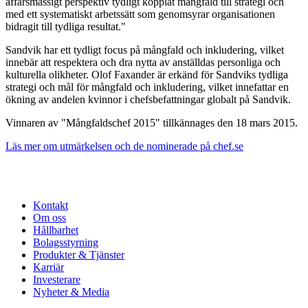
affärsmässigt perspektiv tydligt kopplat mångfald till strategi och
med ett systematiskt arbetssätt som genomsyrar organisationen
bidragit till tydliga resultat."
Sandvik har ett tydligt focus på mångfald och inkludering, vilket
innebär att respektera och dra nytta av anställdas personliga och
kulturella olikheter. Olof Faxander är erkänd för Sandviks tydliga
strategi och mål för mångfald och inkludering, vilket innefattar en
ökning av andelen kvinnor i chefsbefattningar globalt på Sandvik.
Vinnaren av "Mångfaldschef 2015" tillkännages den 18 mars 2015.
Läs mer om utmärkelsen och de nominerade på chef.se
Kontakt
Om oss
Hållbarhet
Bolagsstyrning
Produkter & Tjänster
Karriär
Investerare
Nyheter & Media