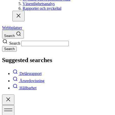
Väsentlighetsanalys
Rapporter och nyckeltal
Webbplatser
Search
Search
Search
Suggested searches
Delårsrapport
Årsredovisning
Hållbarhet