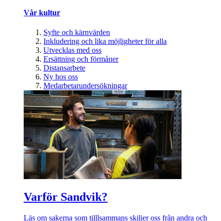
Vår kultur
Syfte och kärnvärden
Inkludering och lika möjligheter för alla
Utvecklas med oss
Ersättning och förmåner
Distansarbete
Ny hos oss
Medarbetarundersökningar
Varför Sandvik?
Läs om sakerna som tilllsammans skiljer oss från andra och