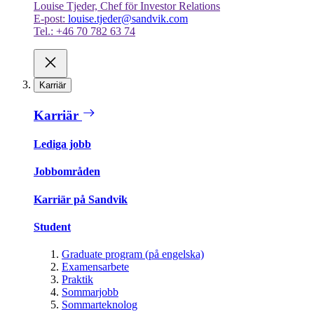
Louise Tjeder, Chef för Investor Relations
E-post:
louise.tjeder@sandvik.com
Tel.: +46 70 782 63 74
Karriär
Karriär
Lediga jobb
Jobbområden
Karriär på Sandvik
Student
Graduate program (på engelska)
Examensarbete
Praktik
Sommarjobb
Sommarteknolog