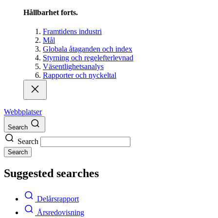
Hållbarhet forts.
Framtidens industri
Mål
Globala åtaganden och index
Styrning och regelefterlevnad
Väsentlighetsanalys
Rapporter och nyckeltal
Webbplatser
Search
Search
Search
Suggested searches
Delårsrapport
Årsredovisning