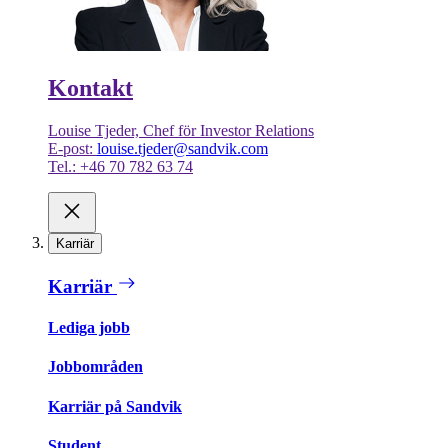
Kontakt
Louise Tjeder, Chef för Investor Relations
E-post:
louise.tjeder@sandvik.com
Tel.: +46 70 782 63 74
Karriär
Karriär
Lediga jobb
Jobbområden
Karriär på Sandvik
Student