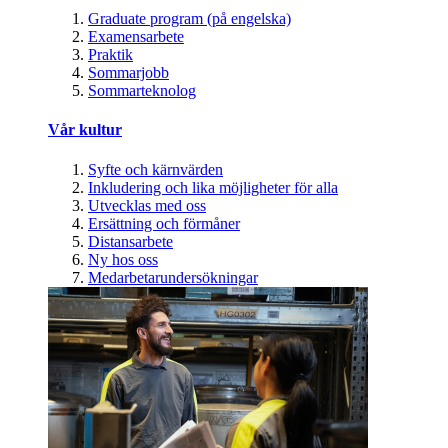
Graduate program (på engelska)
Examensarbete
Praktik
Sommarjobb
Sommarteknolog
Vår kultur
Syfte och kärnvärden
Inkludering och lika möjligheter för alla
Utvecklas med oss
Ersättning och förmåner
Distansarbete
Ny hos oss
Medarbetarundersökningar