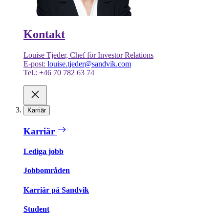
Kontakt
Louise Tjeder, Chef för Investor Relations
E-post:
louise.tjeder@sandvik.com
Tel.: +46 70 782 63 74
Karriär
Karriär
Lediga jobb
Jobbområden
Karriär på Sandvik
Student