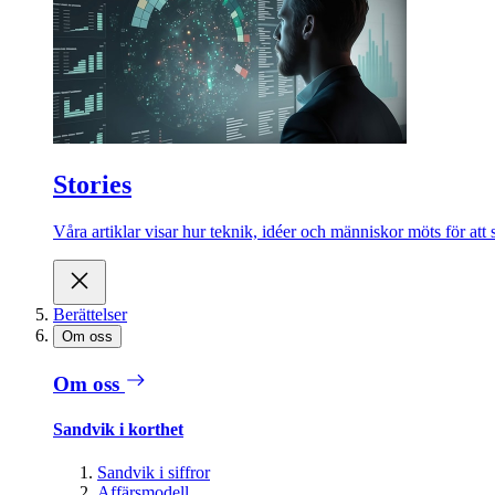
Stories
Våra artiklar visar hur teknik, idéer och människor möts för att 
Berättelser
Om oss
Om oss
Sandvik i korthet
Sandvik i siffror
Affärsmodell