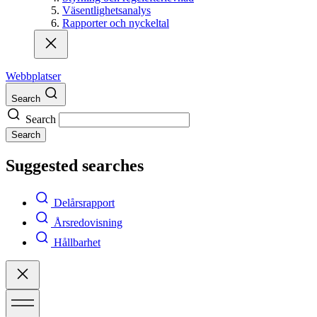
Väsentlighetsanalys
Rapporter och nyckeltal
Webbplatser
Search
Search
Search
Suggested searches
Delårsrapport
Årsredovisning
Hållbarhet