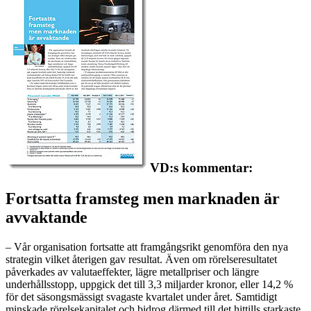
VD:s kommentar:
Fortsatta framsteg men marknaden är
avvaktande
– Vår organisation fortsatte att framgångsrikt genomföra den nya
strategin vilket återigen gav resultat. Även om rörelseresultatet
påverkades av valutaeffekter, lägre metallpriser och längre
underhållsstopp, uppgick det till 3,3 miljarder kronor, eller 14,2 %
för det säsongsmässigt svagaste kvartalet under året. Samtidigt
minskade rörelsekapitalet och bidrog därmed till det hittills starkaste