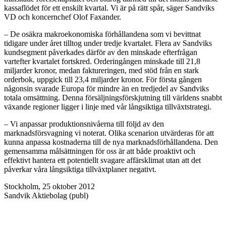
kassaflödet för ett enskilt kvartal. Vi är på rätt spår, säger Sandviks
VD och koncernchef Olof Faxander.
– De osäkra makroekonomiska förhållandena som vi bevittnat
tidigare under året tilltog under tredje kvartalet. Flera av Sandviks
kundsegment påverkades därför av den minskade efterfrågan
vartefter kvartalet fortskred. Orderingången minskade till 21,8
miljarder kronor, medan faktureringen, med stöd från en stark
orderbok, uppgick till 23,4 miljarder kronor. För första gången
någonsin svarade Europa för mindre än en tredjedel av Sandviks
totala omsättning. Denna försäljningsförskjutning till världens snabbt
växande regioner ligger i linje med vår långsiktiga tillväxtstrategi.
– Vi anpassar produktionsnivåerna till följd av den
marknadsförsvagning vi noterat. Olika scenarion utvärderas för att
kunna anpassa kostnaderna till de nya marknadsförhållandena. Den
gemensamma målsättningen för oss är att både proaktivt och
effektivt hantera ett potentiellt svagare affärsklimat utan att det
påverkar våra långsiktiga tillväxtplaner negativt.
Stockholm, 25 oktober 2012
Sandvik Aktiebolag (publ)