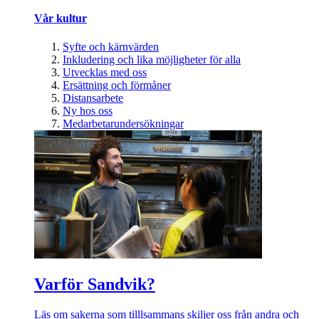
Vår kultur
Syfte och kärnvärden
Inkludering och lika möjligheter för alla
Utvecklas med oss
Ersättning och förmåner
Distansarbete
Ny hos oss
Medarbetarundersökningar
Varför Sandvik?
Läs om sakerna som tilllsammans skiljer oss från andra och