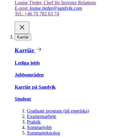
Louise Tjeder, Chef för Investor Relations
E-post:
louise.tjeder@sandvik.com
Tel.: +46 70 782 63 74
Karriär
Karriär
Lediga jobb
Jobbområden
Karriär på Sandvik
Student
Graduate program (på engelska)
Examensarbete
Praktik
Sommarjobb
Sommarteknolog