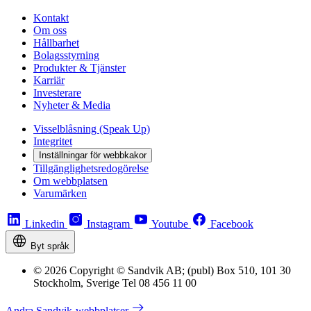
Kontakt
Om oss
Hållbarhet
Bolagsstyrning
Produkter & Tjänster
Karriär
Investerare
Nyheter & Media
Visselblåsning (Speak Up)
Integritet
Inställningar för webbkakor
Tillgänglighetsredogörelse
Om webbplatsen
Varumärken
Linkedin
Instagram
Youtube
Facebook
Byt språk
© 2026 Copyright © Sandvik AB; (publ) Box 510, 101 30
Stockholm, Sverige Tel 08 456 11 00
Andra Sandvik-webbplatser