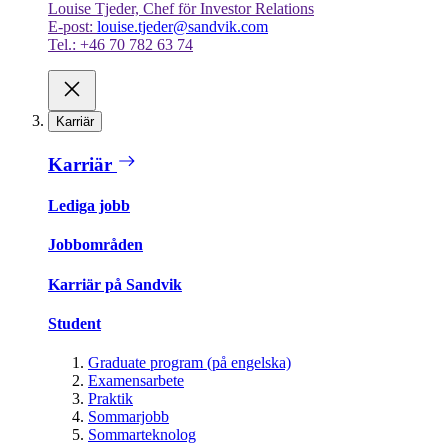
Louise Tjeder, Chef för Investor Relations
E-post:
louise.tjeder@sandvik.com
Tel.: +46 70 782 63 74
Karriär
Karriär
Lediga jobb
Jobbområden
Karriär på Sandvik
Student
Graduate program (på engelska)
Examensarbete
Praktik
Sommarjobb
Sommarteknolog