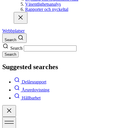
Väsentlighetsanalys
Rapporter och nyckeltal
Webbplatser
Search
Search
Search
Suggested searches
Delårsrapport
Årsredovisning
Hållbarhet