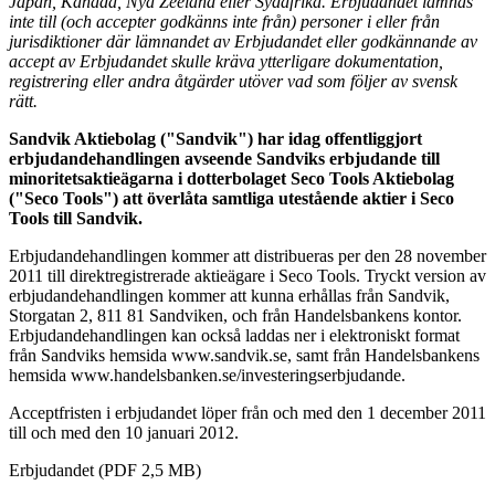
Japan, Kanada, Nya Zeeland eller Sydafrika. Erbjudandet lämnas
inte till (och accepter godkänns inte från) personer i eller från
jurisdiktioner där lämnandet av Erbjudandet eller godkännande av
accept av Erbjudandet skulle kräva ytterligare dokumentation,
registrering eller andra åtgärder utöver vad som följer av svensk
rätt.
Sandvik Aktiebolag ("Sandvik") har idag offentliggjort
erbjudandehandlingen avseende Sandviks erbjudande till
minoritetsaktieägarna i dotterbolaget Seco Tools Aktiebolag
("Seco Tools") att överlåta samtliga utestående aktier i Seco
Tools till Sandvik.
Erbjudandehandlingen kommer att distribueras per den 28 november
2011 till direktregistrerade aktieägare i Seco Tools. Tryckt version av
erbjudandehandlingen kommer att kunna erhållas från Sandvik,
Storgatan 2, 811 81 Sandviken, och från Handelsbankens kontor.
Erbjudandehandlingen kan också laddas ner i elektroniskt format
från Sandviks hemsida www.sandvik.se, samt från Handelsbankens
hemsida www.handelsbanken.se/investeringserbjudande.
Acceptfristen i erbjudandet löper från och med den 1 december 2011
till och med den 10 januari 2012.
Erbjudandet (PDF 2,5 MB)