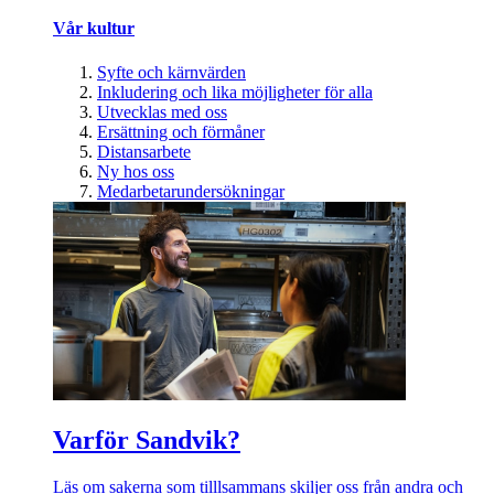
Vår kultur
Syfte och kärnvärden
Inkludering och lika möjligheter för alla
Utvecklas med oss
Ersättning och förmåner
Distansarbete
Ny hos oss
Medarbetarundersökningar
Varför Sandvik?
Läs om sakerna som tilllsammans skiljer oss från andra och