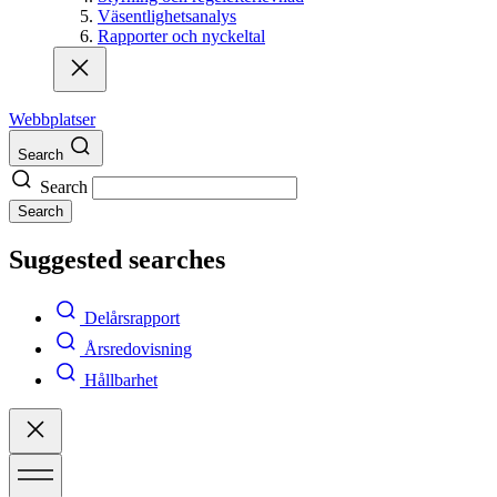
Väsentlighetsanalys
Rapporter och nyckeltal
Webbplatser
Search
Search
Search
Suggested searches
Delårsrapport
Årsredovisning
Hållbarhet