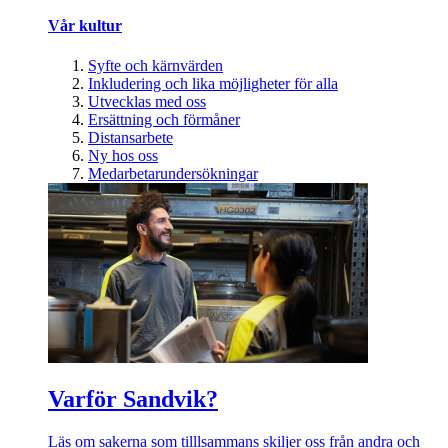
Vår kultur
Syfte och kärnvärden
Inkludering och lika möjligheter för alla
Utvecklas med oss
Ersättning och förmåner
Distansarbete
Ny hos oss
Medarbetarundersökningar
Varför Sandvik?
Läs om sakerna som tilllsammans skiljer oss från andra och