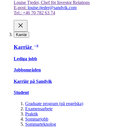
Louise Tjeder, Chef för Investor Relations
E-post:
louise.tjeder@sandvik.com
Tel.: +46 70 782 63 74
Karriär
Karriär
Lediga jobb
Jobbområden
Karriär på Sandvik
Student
Graduate program (på engelska)
Examensarbete
Praktik
Sommarjobb
Sommarteknolog