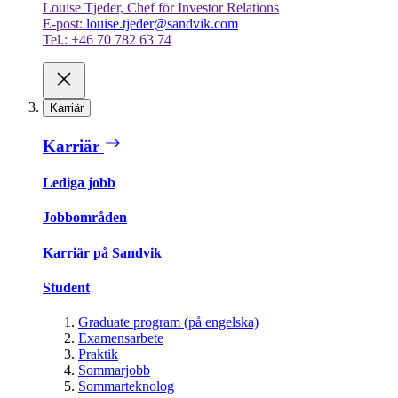
Louise Tjeder, Chef för Investor Relations
E-post:
louise.tjeder@sandvik.com
Tel.: +46 70 782 63 74
Karriär
Karriär
Lediga jobb
Jobbområden
Karriär på Sandvik
Student
Graduate program (på engelska)
Examensarbete
Praktik
Sommarjobb
Sommarteknolog