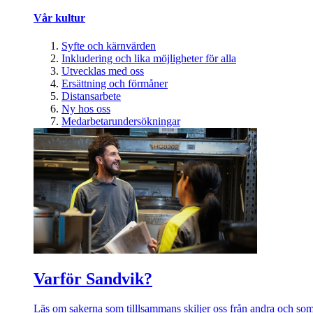
Vår kultur
Syfte och kärnvärden
Inkludering och lika möjligheter för alla
Utvecklas med oss
Ersättning och förmåner
Distansarbete
Ny hos oss
Medarbetarundersökningar
Varför Sandvik?
Läs om sakerna som tilllsammans skiljer oss från andra och som 