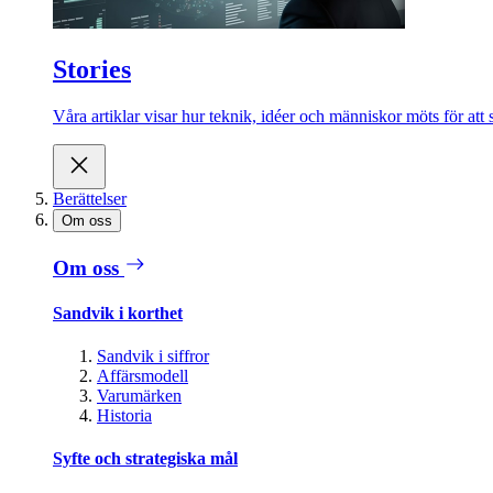
Stories
Våra artiklar visar hur teknik, idéer och människor möts för att 
Berättelser
Om oss
Om oss
Sandvik i korthet
Sandvik i siffror
Affärsmodell
Varumärken
Historia
Syfte och strategiska mål