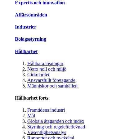
Expertis och innovation
Affärsområden
Industrier
Bolagsstyrning
Hållbarhet
Hållbara lösningar
Netto noll och miljö
Cirkularitet
Ansvarsfullt företagande
Människor och samhällen
Hållbarhet forts.
Framtidens industri
Mål
Globala åtaganden och index
Styrning och regelefterlevnad
Väsentlighetsanalys
Rapporter och nyckeltal