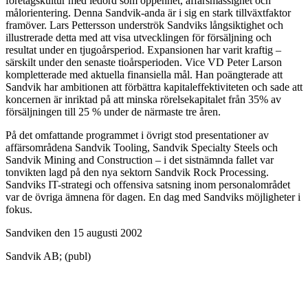
företagskultur med ledord som öppenhet, affärsmässighet och
målorientering. Denna Sandvik-anda är i sig en stark tillväxtfaktor
framöver. Lars Pettersson underströk Sandviks långsiktighet och
illustrerade detta med att visa utvecklingen för försäljning och
resultat under en tjugoårsperiod. Expansionen har varit kraftig –
särskilt under den senaste tioårsperioden. Vice VD Peter Larson
kompletterade med aktuella finansiella mål. Han poängterade att
Sandvik har ambitionen att förbättra kapitaleffektiviteten och sade att
koncernen är inriktad på att minska rörelsekapitalet från 35% av
försäljningen till 25 % under de närmaste tre åren.
På det omfattande programmet i övrigt stod presentationer av
affärsområdena Sandvik Tooling, Sandvik Specialty Steels och
Sandvik Mining and Construction – i det sistnämnda fallet var
tonvikten lagd på den nya sektorn Sandvik Rock Processing.
Sandviks IT-strategi och offensiva satsning inom personalområdet
var de övriga ämnena för dagen. En dag med Sandviks möjligheter i
fokus.
Sandviken den 15 augusti 2002
Sandvik AB; (publ)