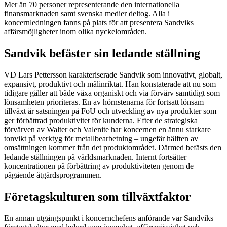
Mer än 70 personer representerande den internationella
finansmarknaden samt svenska medier deltog. Alla i
koncernledningen fanns på plats för att presentera Sandviks
affärsmöjligheter inom olika nyckelområden.
Sandvik befäster sin ledande ställning
VD Lars Pettersson karakteriserade Sandvik som innovativt, globalt,
expansivt, produktivt och målinriktat. Han konstaterade att nu som
tidigare gäller att både växa organiskt och via förvärv samtidigt som
lönsamheten prioriteras. En av hörnstenarna för fortsatt lönsam
tillväxt är satsningen på FoU och utveckling av nya produkter som
ger förbättrad produktivitet för kunderna. Efter de strategiska
förvärven av Walter och Valenite har koncernen en ännu starkare
tonvikt på verktyg för metallbearbetning – ungefär hälften av
omsättningen kommer från det produktområdet. Därmed befästs den
ledande ställningen på världsmarknaden. Internt fortsätter
koncentrationen på förbättring av produktiviteten genom de
pågående åtgärdsprogrammen.
Företagskulturen som tillväxtfaktor
En annan utgångspunkt i koncernchefens anförande var Sandviks