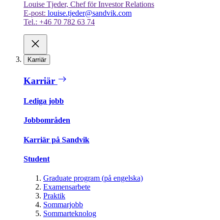
Louise Tjeder, Chef för Investor Relations
E-post:
louise.tjeder@sandvik.com
Tel.: +46 70 782 63 74
Karriär
Karriär
Lediga jobb
Jobbområden
Karriär på Sandvik
Student
Graduate program (på engelska)
Examensarbete
Praktik
Sommarjobb
Sommarteknolog