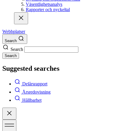
Väsentlighetsanalys
Rapporter och nyckeltal
Webbplatser
Search
Search
Search
Suggested searches
Delårsrapport
Årsredovisning
Hållbarhet