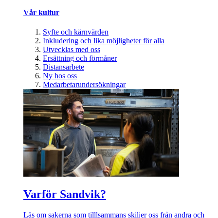
Vår kultur
Syfte och kärnvärden
Inkludering och lika möjligheter för alla
Utvecklas med oss
Ersättning och förmåner
Distansarbete
Ny hos oss
Medarbetarundersökningar
Varför Sandvik?
Läs om sakerna som tilllsammans skiljer oss från andra och