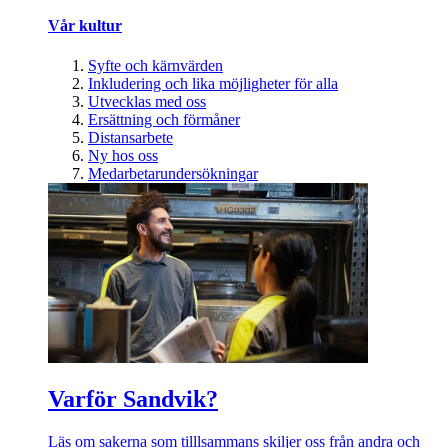
Vår kultur
Syfte och kärnvärden
Inkludering och lika möjligheter för alla
Utvecklas med oss
Ersättning och förmåner
Distansarbete
Ny hos oss
Medarbetarundersökningar
Varför Sandvik?
Läs om sakerna som tilllsammans skiljer oss från andra och