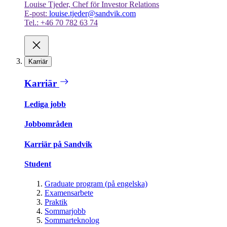
Louise Tjeder, Chef för Investor Relations
E-post:
louise.tjeder@sandvik.com
Tel.: +46 70 782 63 74
Karriär
Karriär
Lediga jobb
Jobbområden
Karriär på Sandvik
Student
Graduate program (på engelska)
Examensarbete
Praktik
Sommarjobb
Sommarteknolog