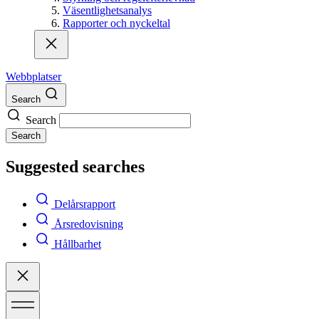
Väsentlighetsanalys
Rapporter och nyckeltal
Webbplatser
Search
Search
Search
Suggested searches
Delårsrapport
Årsredovisning
Hållbarhet