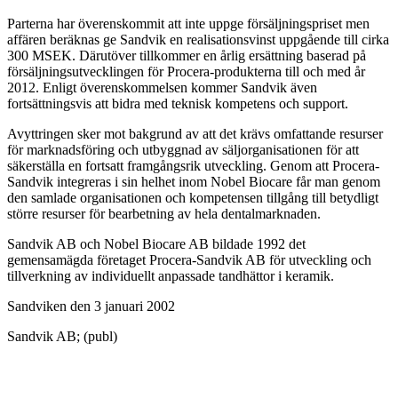
Parterna har överenskommit att inte uppge försäljningspriset men
affären beräknas ge Sandvik en realisationsvinst uppgående till cirka
300 MSEK. Därutöver tillkommer en årlig ersättning baserad på
försäljningsutvecklingen för Procera-produkterna till och med år
2012. Enligt överenskommelsen kommer Sandvik även
fortsättningsvis att bidra med teknisk kompetens och support.
Avyttringen sker mot bakgrund av att det krävs omfattande resurser
för marknadsföring och utbyggnad av säljorganisationen för att
säkerställa en fortsatt framgångsrik utveckling. Genom att Procera-
Sandvik integreras i sin helhet inom Nobel Biocare får man genom
den samlade organisationen och kompetensen tillgång till betydligt
större resurser för bearbetning av hela dentalmarknaden.
Sandvik AB och Nobel Biocare AB bildade 1992 det
gemensamägda företaget Procera-Sandvik AB för utveckling och
tillverkning av individuellt anpassade tandhättor i keramik.
Sandviken den 3 januari 2002
Sandvik AB; (publ)