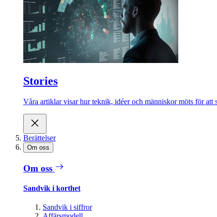
Stories
Våra artiklar visar hur teknik, idéer och människor möts för att 
Berättelser
Om oss
Om oss
Sandvik i korthet
Sandvik i siffror
Affärsmodell