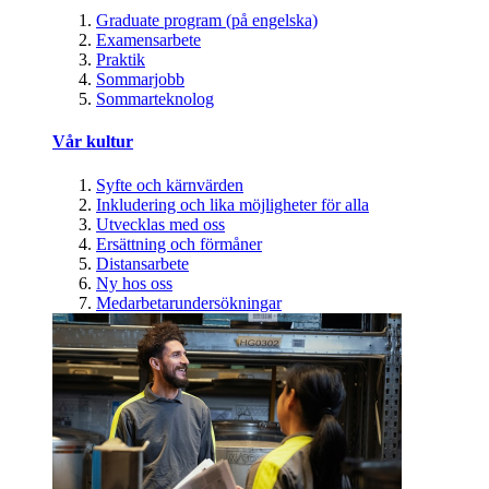
Graduate program (på engelska)
Examensarbete
Praktik
Sommarjobb
Sommarteknolog
Vår kultur
Syfte och kärnvärden
Inkludering och lika möjligheter för alla
Utvecklas med oss
Ersättning och förmåner
Distansarbete
Ny hos oss
Medarbetarundersökningar