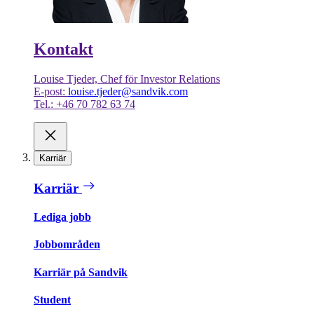
Kontakt
Louise Tjeder, Chef för Investor Relations
E-post:
louise.tjeder@sandvik.com
Tel.: +46 70 782 63 74
Karriär
Karriär
Lediga jobb
Jobbområden
Karriär på Sandvik
Student