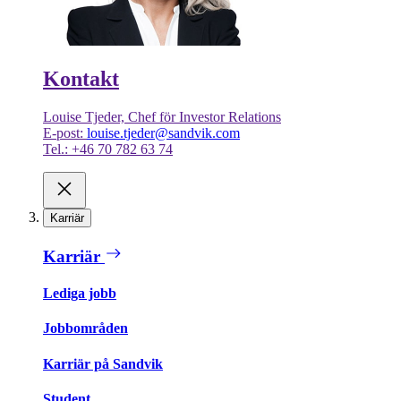
Kontakt
Louise Tjeder, Chef för Investor Relations
E-post:
louise.tjeder@sandvik.com
Tel.: +46 70 782 63 74
Karriär
Karriär
Lediga jobb
Jobbområden
Karriär på Sandvik
Student