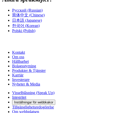
Русский
(Russian)
简体中文
(Chinese)
日本語
(Japanese)
한국어
(Korean)
Polski
(Polish)
Kontakt
Om oss
Hållbarhet
Bolagsstyrning
Produkter & Tjänster
Karriär
Investerare
Nyheter & Media
Visselblåsning (Speak Up)
Integritet
Inställningar för webbkakor
Tillgänglighetsredogörelse
Om webbplatsen