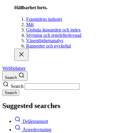
Hållbarhet forts.
Framtidens industri
Mål
Globala åtaganden och index
Styrning och regelefterlevnad
Väsentlighetsanalys
Rapporter och nyckeltal
Webbplatser
Search
Search
Search
Suggested searches
Delårsrapport
Årsredovisning