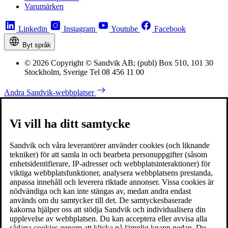
Varumärken
Linkedin
Instagram
Youtube
Facebook
Byt språk
© 2026 Copyright © Sandvik AB; (publ) Box 510, 101 30
Stockholm, Sverige Tel 08 456 11 00
Andra Sandvik-webbplatser
Vi vill ha ditt samtycke
Sandvik och våra leverantörer använder cookies (och liknande
tekniker) för att samla in och bearbeta personuppgifter (såsom
enhetsidentifierare, IP-adresser och webbplatsinteraktioner) för
viktiga webbplatsfunktioner, analysera webbplatsens prestanda,
anpassa innehåll och leverera riktade annonser. Vissa cookies är
nödvändiga och kan inte stängas av, medan andra endast
används om du samtycker till det. De samtyckesbaserade
kakorna hjälper oss att stödja Sandvik och individualisera din
upplevelse av webbplatsen. Du kan acceptera eller avvisa alla
sådana cookies genom att klicka på lämplig knapp nedan. Du