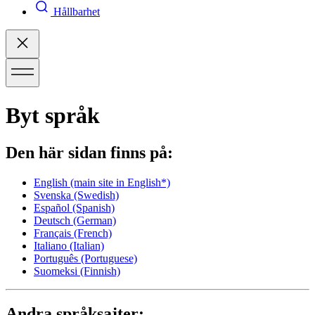
Hållbarhet
Byt språk
Den här sidan finns på:
English
(main site in English*)
Svenska
(Swedish)
Español
(Spanish)
Deutsch
(German)
Français
(French)
Italiano
(Italian)
Português
(Portuguese)
Suomeksi
(Finnish)
Andra språksajter: