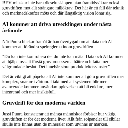
BEV minskar inte bara dieselutsläppen utan framtidssäkrar också
gruvdriften mot allt strängare miljökrav. Det här är ett fall där teknik
och marknadskrafter möts och där långsiktig vision lönar sig.
AI kommer att driva utvecklingen under nästa
årtionde
När Puura blickar framåt är han övertygad om att data och AI
kommer att förändra spelreglerna inom gruvdriften.
"Du kan inte kontrollera det du inte kan mäta. Data och AI kommer
att hjälpa oss att förstå gruvprocesserna bättre och fatta mer
välgrundade beslut. Det innebär stora produktivitetsvinster."
Det är viktigt att påpeka att AI inte kommer att göra gruvdriften mer
komplex, snarare tvärtom. I takt med att systemen blir mer
avancerade kommer användarupplevelsen att bli enklare, mer
integrerad och mer insiktsfull.
Gruvdrift för den moderna världen
Jussi Puura konstaterar att många människor förbiser hur viktig
gruvdriften är för det moderna livet. Allt från solpaneler till elbilar
skulle inte finnas utan de mineraler som utvinns ur marken.