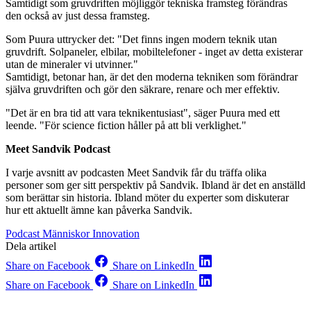
Samtidigt som gruvdriften möjliggör tekniska framsteg förändras
den också av just dessa framsteg.
Som Puura uttrycker det: "Det finns ingen modern teknik utan
gruvdrift. Solpaneler, elbilar, mobiltelefoner - inget av detta existerar
utan de mineraler vi utvinner."
Samtidigt, betonar han, är det den moderna tekniken som förändrar
själva gruvdriften och gör den säkrare, renare och mer effektiv.
"Det är en bra tid att vara teknikentusiast", säger Puura med ett
leende. "För science fiction håller på att bli verklighet."
Meet Sandvik Podcast
I varje avsnitt av podcasten Meet Sandvik får du träffa olika
personer som ger sitt perspektiv på Sandvik. Ibland är det en anställd
som berättar sin historia. Ibland möter du experter som diskuterar
hur ett aktuellt ämne kan påverka Sandvik.
Podcast
Människor
Innovation
Dela artikel
Share on Facebook
Share on LinkedIn
Share on Facebook
Share on LinkedIn