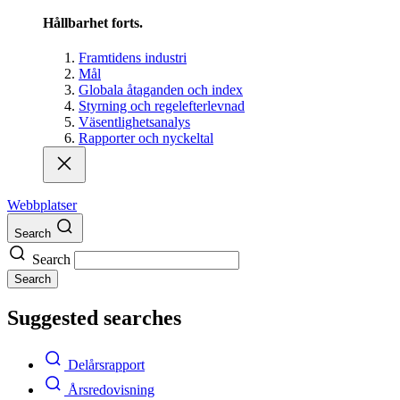
Hållbarhet forts.
Framtidens industri
Mål
Globala åtaganden och index
Styrning och regelefterlevnad
Väsentlighetsanalys
Rapporter och nyckeltal
Webbplatser
Search
Search
Search
Suggested searches
Delårsrapport
Årsredovisning