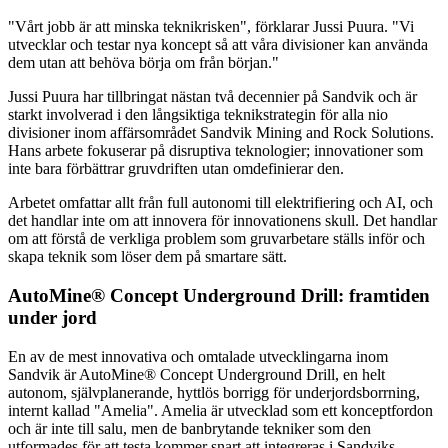
"Vårt jobb är att minska teknikrisken", förklarar Jussi Puura. "Vi
utvecklar och testar nya koncept så att våra divisioner kan använda
dem utan att behöva börja om från början."
Jussi Puura har tillbringat nästan två decennier på Sandvik och är
starkt involverad i den långsiktiga teknikstrategin för alla nio
divisioner inom affärsområdet Sandvik Mining and Rock Solutions.
Hans arbete fokuserar på disruptiva teknologier; innovationer som
inte bara förbättrar gruvdriften utan omdefinierar den.
Arbetet omfattar allt från full autonomi till elektrifiering och AI, och
det handlar inte om att innovera för innovationens skull. Det handlar
om att förstå de verkliga problem som gruvarbetare ställs inför och
skapa teknik som löser dem på smartare sätt.
AutoMine® Concept Underground Drill: framtiden
under jord
En av de mest innovativa och omtalade utvecklingarna inom
Sandvik är AutoMine® Concept Underground Drill, en helt
autonom, självplanerande, hyttlös borrigg för underjordsborrning,
internt kallad "Amelia". Amelia är utvecklad som ett konceptfordon
och är inte till salu, men de banbrytande tekniker som den
utformades för att testa kommer snart att integreras i Sandviks