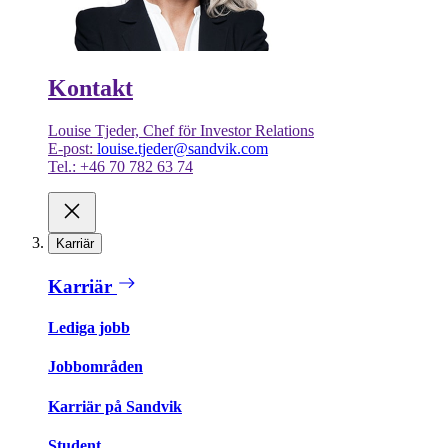
Kontakt
Louise Tjeder, Chef för Investor Relations
E-post:
louise.tjeder@sandvik.com
Tel.: +46 70 782 63 74
Karriär
Karriär
Lediga jobb
Jobbområden
Karriär på Sandvik
Student