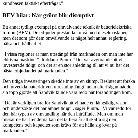
kundbasen faktiskt efterfrågar."
BEV-bilar: När grönt blir disruptivt
Ett annat tydligt exempel på omvälvande teknik är batterielektriska
fordon (BEV). De erbjuder prestanda i nivå med dieselmaskiner,
men det som gör dem omvälvande är något helt annat: reglering,
hälsa och hållbarhet.
"I vissa regioner är man utestängd från marknaden om man inte har
eldrivna maskiner", förklarar Puura. "Det var avgörande att vi
investerade tidigt, och det är en stor anledning till att vi nu har det
bästa erbjudandet på marknaden."
Den tidiga investeringen skedde inte av en slump. Beslutet att forska
och utveckla batteridriven utrustning långt innan efterfrågan nådde
sin topp gjorde att Sandvik kunde vara redo när förändringen kom.
"Det är verkligen bra för Sandvik att vi hade en långsiktig vision
och undersökte det här ämnet tidigt", säger Puura. "Vi var redo för
den här typen av omvandling när den inträffade. Men om man
missar de här trenderna kan det ta flera år att skaffa sig den
kompetens och kapacitet som krävs för att hålla sig kvar på
marknaden."