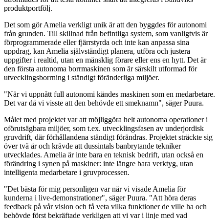
produktportfölj.
Det som gör Amelia verkligt unik är att den byggdes för autonomi
från grunden. Till skillnad från befintliga system, som vanligtvis är
förprogrammerade eller fjärrstyrda och inte kan anpassa sina
uppdrag, kan Amelia självständigt planera, utföra och justera
uppgifter i realtid, utan en mänsklig förare eller ens en hytt. Det är
den första autonoma borrmaskinen som är särskilt utformad för
utvecklingsborrning i ständigt föränderliga miljöer.
"När vi uppnått full autonomi kändes maskinen som en medarbetare.
Det var då vi visste att den behövde ett smeknamn", säger Puura.
Målet med projektet var att möjliggöra helt autonoma operationer i
oförutsägbara miljöer, som t.ex. utvecklingsfasen av underjordisk
gruvdrift, där förhållandena ständigt förändras. Projektet sträckte sig
över två år och krävde att dussintals banbrytande tekniker
utvecklades. Amelia är inte bara en teknisk bedrift, utan också en
förändring i synen på maskiner: inte längre bara verktyg, utan
intelligenta medarbetare i gruvprocessen.
"Det bästa för mig personligen var när vi visade Amelia för
kunderna i live-demonstrationer", säger Puura. "Att höra deras
feedback på vår vision och få veta vilka funktioner de ville ha och
behövde först bekräftade verkligen att vi var i linje med vad