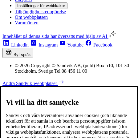
Inställningar för webbkakor
Tillgänglighetsredogörelse
Om webbplatsen
Varumärken
Innehållet på denna sida har översatts med hjälp av AI
Linkedin
Instagram
Youtube
Facebook
Byt språk
© 2026 Copyright © Sandvik AB; (publ) Box 510, 101 30
Stockholm, Sverige Tel 08 456 11 00
Andra Sandvik-webbplatser
Vi vill ha ditt samtycke
Sandvik och våra leverantörer använder cookies (och liknande
tekniker) för att samla in och bearbeta personuppgifter (såsom
enhetsidentifierare, IP-adresser och webbplatsinteraktioner) för
viktiga webbplatsfunktioner, analysera webbplatsens prestanda,
anpassa innehåll och leverera riktade annonser. Vissa cookies är