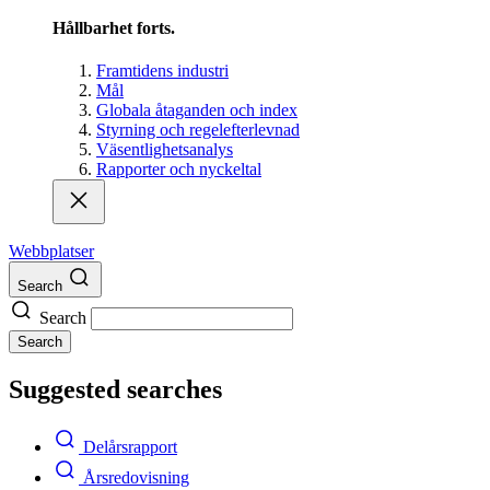
Hållbarhet forts.
Framtidens industri
Mål
Globala åtaganden och index
Styrning och regelefterlevnad
Väsentlighetsanalys
Rapporter och nyckeltal
Webbplatser
Search
Search
Search
Suggested searches
Delårsrapport
Årsredovisning