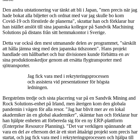
Den andra utstationering var tänkt att bli i Japan, "men precis när jag
hade bokat alla biljetter och ordnat med var jag skulle bo kom
Covid-19 och förstörde de planerna", skrattar han och förklarar hur
han istället anslöt till sina japanska kollegor på Sandvik Machining
Solutions på distans från sitt hemmakontor i Sverige.
Detta var också den mest utmanande delen av programmet, "särskilt
att hålla jämna steg med den japanska tidszonen". Hans projekt
handlade om hållbarhet och hur divisionen kunde förbättra en av
sina produktionskedjor genom att ersätta flygtransporter med
sjötransporter.
Jag fick vara med i rekryteringsprocessen
och assistera vid presentationer för högsta
ledningen.
Bergströms tredje och sista placering var på en Sandvik Mining and
Rock Solutions-enhet på Irland, men återigen kom den globala
pandemin i vägen för alla resor. "Jag har blivit mer av en lokal
akademiker än en global akademiker", skämtar han och förklarar hur
han hjälpte enheten att förbereda sig för en ny ERP-plattform
(Enterprise Resource Planning). "Det var verkligen spännande att
vara en del av eftersom det är ett stort åttaårigt projekt som precis har
startat, och jag fick vara med i rekryteringsprocessen och hjälpa till