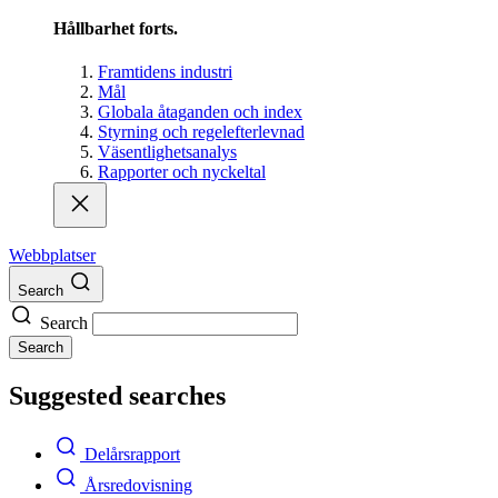
Hållbarhet forts.
Framtidens industri
Mål
Globala åtaganden och index
Styrning och regelefterlevnad
Väsentlighetsanalys
Rapporter och nyckeltal
Webbplatser
Search
Search
Search
Suggested searches
Delårsrapport
Årsredovisning