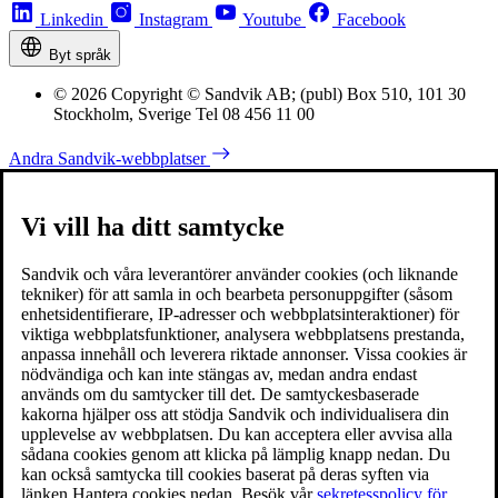
Linkedin
Instagram
Youtube
Facebook
Byt språk
© 2026 Copyright © Sandvik AB; (publ) Box 510, 101 30
Stockholm, Sverige Tel 08 456 11 00
Andra Sandvik-webbplatser
Vi vill ha ditt samtycke
Sandvik och våra leverantörer använder cookies (och liknande
tekniker) för att samla in och bearbeta personuppgifter (såsom
enhetsidentifierare, IP-adresser och webbplatsinteraktioner) för
viktiga webbplatsfunktioner, analysera webbplatsens prestanda,
anpassa innehåll och leverera riktade annonser. Vissa cookies är
nödvändiga och kan inte stängas av, medan andra endast
används om du samtycker till det. De samtyckesbaserade
kakorna hjälper oss att stödja Sandvik och individualisera din
upplevelse av webbplatsen. Du kan acceptera eller avvisa alla
sådana cookies genom att klicka på lämplig knapp nedan. Du
kan också samtycka till cookies baserat på deras syften via
länken Hantera cookies nedan. Besök vår
sekretesspolicy för