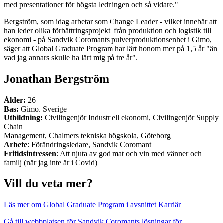
med presentationer för högsta ledningen och så vidare."
Bergström, som idag arbetar som Change Leader - vilket innebär att
han leder olika förbättringsprojekt, från produktion och logistik till
ekonomi - på Sandvik Coromants pulverproduktionsenhet i Gimo,
säger att Global Graduate Program har lärt honom mer på 1,5 år "än
vad jag annars skulle ha lärt mig på tre år".
Jonathan Bergström
Ålder:
26
Bas:
Gimo, Sverige
Utbildning:
Civilingenjör Industriell ekonomi, Civilingenjör Supply
Chain
Management, Chalmers tekniska högskola, Göteborg
Arbete
: Förändringsledare, Sandvik Coromant
Fritidsintressen
: Att njuta av god mat och vin med vänner och
familj (när jag inte är i Covid)
Vill du veta mer?
Läs mer om Global Graduate Program i avsnittet Karriär
Gå till webbplatsen för Sandvik Coromants lösningar för