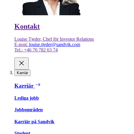
Kontakt
Louise Tjeder, Chef för Investor Relations
E-post:
louise.tjeder@sandvik.com
Tel.: +46 70 782 63 74
Karriär
Karriär
Lediga jobb
Jobbområden
Karriär på Sandvik
Student