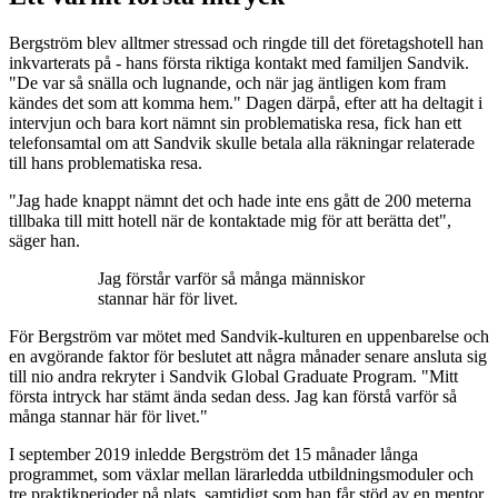
Bergström blev alltmer stressad och ringde till det företagshotell han
inkvarterats på - hans första riktiga kontakt med familjen Sandvik.
"De var så snälla och lugnande, och när jag äntligen kom fram
kändes det som att komma hem." Dagen därpå, efter att ha deltagit i
intervjun och bara kort nämnt sin problematiska resa, fick han ett
telefonsamtal om att Sandvik skulle betala alla räkningar relaterade
till hans problematiska resa.
"Jag hade knappt nämnt det och hade inte ens gått de 200 meterna
tillbaka till mitt hotell när de kontaktade mig för att berätta det",
säger han.
Jag förstår varför så många människor
stannar här för livet.
För Bergström var mötet med Sandvik-kulturen en uppenbarelse och
en avgörande faktor för beslutet att några månader senare ansluta sig
till nio andra rekryter i Sandvik Global Graduate Program. "Mitt
första intryck har stämt ända sedan dess. Jag kan förstå varför så
många stannar här för livet."
I september 2019 inledde Bergström det 15 månader långa
programmet, som växlar mellan lärarledda utbildningsmoduler och
tre praktikperioder på plats, samtidigt som han får stöd av en mentor