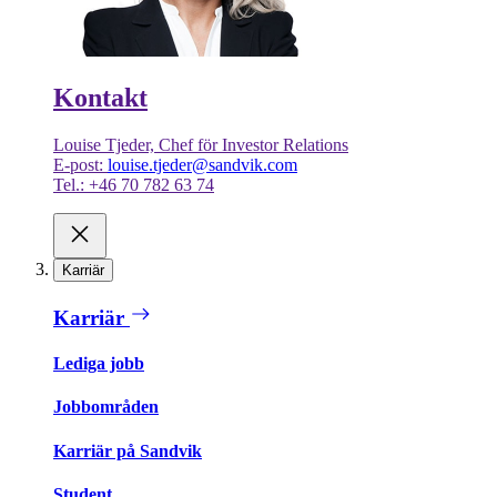
Kontakt
Louise Tjeder, Chef för Investor Relations
E-post:
louise.tjeder@sandvik.com
Tel.: +46 70 782 63 74
Karriär
Karriär
Lediga jobb
Jobbområden
Karriär på Sandvik
Student