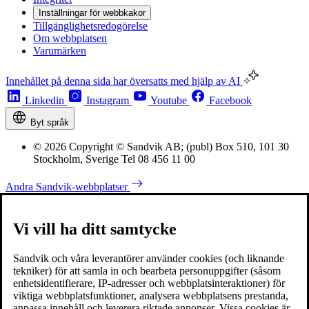
Inställningar för webbkakor
Tillgänglighetsredogörelse
Om webbplatsen
Varumärken
Innehållet på denna sida har översatts med hjälp av AI
Linkedin
Instagram
Youtube
Facebook
Byt språk
© 2026 Copyright © Sandvik AB; (publ) Box 510, 101 30
Stockholm, Sverige Tel 08 456 11 00
Andra Sandvik-webbplatser
Vi vill ha ditt samtycke
Sandvik och våra leverantörer använder cookies (och liknande
tekniker) för att samla in och bearbeta personuppgifter (såsom
enhetsidentifierare, IP-adresser och webbplatsinteraktioner) för
viktiga webbplatsfunktioner, analysera webbplatsens prestanda,
anpassa innehåll och leverera riktade annonser. Vissa cookies är