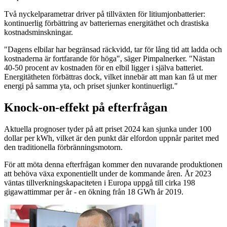
Två nyckelparametrar driver på tillväxten för litiumjonbatterier:
kontinuerlig förbättring av batteriernas energitäthet och drastiska
kostnadsminskningar.
"Dagens elbilar har begränsad räckvidd, tar för lång tid att ladda och
kostnaderna är fortfarande för höga", säger Pimpalnerker. "Nästan
40-50 procent av kostnaden för en elbil ligger i själva batteriet.
Energitätheten förbättras dock, vilket innebär att man kan få ut mer
energi på samma yta, och priset sjunker kontinuerligt."
Knock-on-effekt på efterfrågan
Aktuella prognoser tyder på att priset 2024 kan sjunka under 100
dollar per kWh, vilket är den punkt där elfordon uppnår paritet med
den traditionella förbränningsmotorn.
För att möta denna efterfrågan kommer den nuvarande produktionen
att behöva växa exponentiellt under de kommande åren. År 2023
väntas tillverkningskapaciteten i Europa uppgå till cirka 198
gigawattimmar per år - en ökning från 18 GWh år 2019.