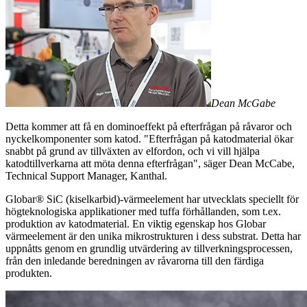
Dean McGabe
Detta kommer att få en dominoeffekt på efterfrågan på råvaror och
nyckelkomponenter som katod. "Efterfrågan på katodmaterial ökar
snabbt på grund av tillväxten av elfordon, och vi vill hjälpa
katodtillverkarna att möta denna efterfrågan", säger Dean McCabe,
Technical Support Manager, Kanthal.
Globar® SiC (kiselkarbid)-värmeelement har utvecklats speciellt för
högteknologiska applikationer med tuffa förhållanden, som t.ex.
produktion av katodmaterial. En viktig egenskap hos Globar
värmeelement är den unika mikrostrukturen i dess substrat. Detta har
uppnåtts genom en grundlig utvärdering av tillverkningsprocessen,
från den inledande beredningen av råvarorna till den färdiga
produkten.