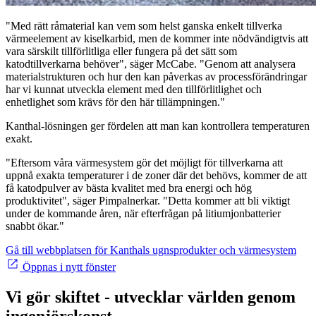
"Med rätt råmaterial kan vem som helst ganska enkelt tillverka
värmeelement av kiselkarbid, men de kommer inte nödvändigtvis att
vara särskilt tillförlitliga eller fungera på det sätt som
katodtillverkarna behöver", säger McCabe. "Genom att analysera
materialstrukturen och hur den kan påverkas av processförändringar
har vi kunnat utveckla element med den tillförlitlighet och
enhetlighet som krävs för den här tillämpningen."
Kanthal-lösningen ger fördelen att man kan kontrollera temperaturen
exakt.
"Eftersom våra värmesystem gör det möjligt för tillverkarna att
uppnå exakta temperaturer i de zoner där det behövs, kommer de att
få katodpulver av bästa kvalitet med bra energi och hög
produktivitet", säger Pimpalnerkar. "Detta kommer att bli viktigt
under de kommande åren, när efterfrågan på litiumjonbatterier
snabbt ökar."
Gå till webbplatsen för Kanthals ugnsprodukter och värmesystem
Öppnas i nytt fönster
Vi gör skiftet - utvecklar världen genom
ingenjörskonst