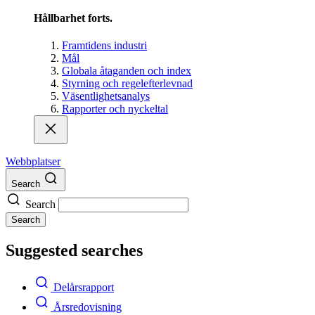
Hållbarhet forts.
Framtidens industri
Mål
Globala åtaganden och index
Styrning och regelefterlevnad
Väsentlighetsanalys
Rapporter och nyckeltal
Webbplatser
Search
Search
Search
Suggested searches
Delårsrapport
Årsredovisning