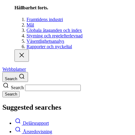
Hållbarhet forts.
Framtidens industri
Mål
Globala åtaganden och index
Styrning och regelefterlevnad
Väsentlighetsanalys
Rapporter och nyckeltal
Webbplatser
Search
Search
Search
Suggested searches
Delårsrapport
Årsredovisning