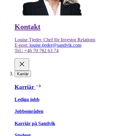
Kontakt
Louise Tjeder, Chef för Investor Relations
E-post:
louise.tjeder@sandvik.com
Tel.: +46 70 782 63 74
Karriär
Karriär
Lediga jobb
Jobbområden
Karriär på Sandvik
Student