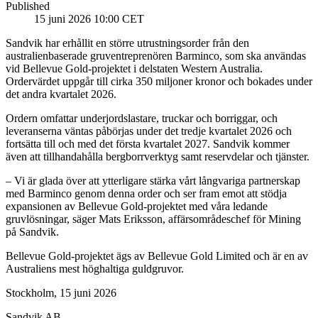
Published
15 juni 2026 10:00 CET
Sandvik har erhållit en större utrustningsorder från den
australienbaserade gruventreprenören Barminco, som ska användas
vid Bellevue Gold-projektet i delstaten Western Australia.
Ordervärdet uppgår till cirka 350 miljoner kronor och bokades under
det andra kvartalet 2026.
Ordern omfattar underjordslastare, truckar och borriggar, och
leveranserna väntas påbörjas under det tredje kvartalet 2026 och
fortsätta till och med det första kvartalet 2027. Sandvik kommer
även att tillhandahålla bergborrverktyg samt reservdelar och tjänster.
– Vi är glada över att ytterligare stärka vårt långvariga partnerskap
med Barminco genom denna order och ser fram emot att stödja
expansionen av Bellevue Gold-projektet med våra ledande
gruvlösningar, säger Mats Eriksson, affärsområdeschef för Mining
på Sandvik.
Bellevue Gold-projektet ägs av Bellevue Gold Limited och är en av
Australiens mest höghaltiga guldgruvor.
Stockholm, 15 juni 2026
Sandvik AB