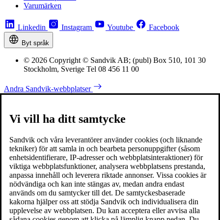
Varumärken
Linkedin
Instagram
Youtube
Facebook
Byt språk
© 2026 Copyright © Sandvik AB; (publ) Box 510, 101 30
Stockholm, Sverige Tel 08 456 11 00
Andra Sandvik-webbplatser
Vi vill ha ditt samtycke
Sandvik och våra leverantörer använder cookies (och liknande
tekniker) för att samla in och bearbeta personuppgifter (såsom
enhetsidentifierare, IP-adresser och webbplatsinteraktioner) för
viktiga webbplatsfunktioner, analysera webbplatsens prestanda,
anpassa innehåll och leverera riktade annonser. Vissa cookies är
nödvändiga och kan inte stängas av, medan andra endast
används om du samtycker till det. De samtyckesbaserade
kakorna hjälper oss att stödja Sandvik och individualisera din
upplevelse av webbplatsen. Du kan acceptera eller avvisa alla
sådana cookies genom att klicka på lämplig knapp nedan. Du