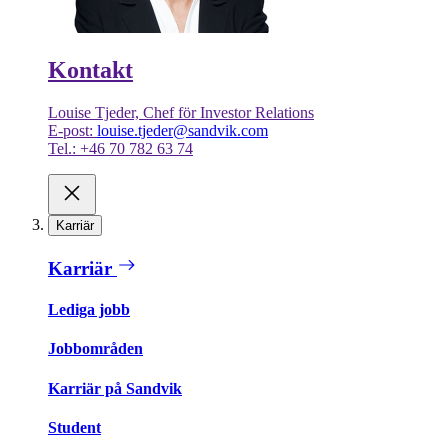
Kontakt
Louise Tjeder, Chef för Investor Relations
E-post:
louise.tjeder@sandvik.com
Tel.: +46 70 782 63 74
Karriär
Karriär
Lediga jobb
Jobbområden
Karriär på Sandvik
Student