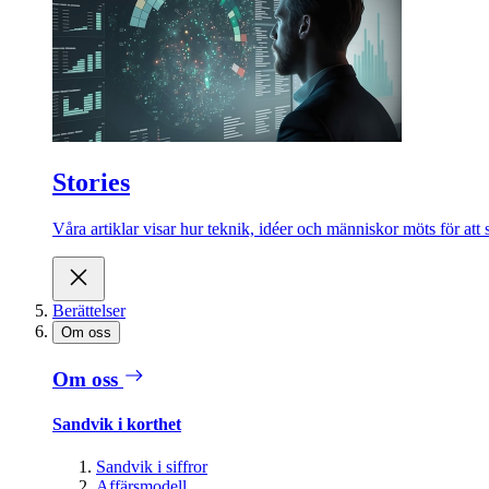
Stories
Våra artiklar visar hur teknik, idéer och människor möts för att 
Berättelser
Om oss
Om oss
Sandvik i korthet
Sandvik i siffror
Affärsmodell