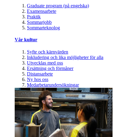
Graduate program (på engelska)
Examensarbete
Praktik
Sommarjobb
Sommarteknolog
Vår kultur
Syfte och kärnvärden
Inkludering och lika möjligheter för alla
Utvecklas med oss
Ersättning och förmåner
Distansarbete
Ny hos oss
Medarbetarundersökningar