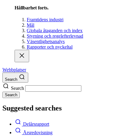
Hållbarhet forts.
Framtidens industri
Mål
Globala åtaganden och index
Styrning och regelefterlevnad
Väsentlighetsanalys
Rapporter och nyckeltal
Webbplatser
Search
Search
Search
Suggested searches
Delårsrapport
Årsredovisning