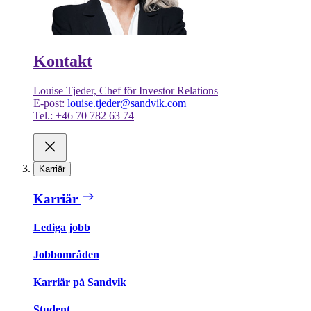
Kontakt
Louise Tjeder, Chef för Investor Relations
E-post:
louise.tjeder@sandvik.com
Tel.: +46 70 782 63 74
Karriär
Karriär
Lediga jobb
Jobbområden
Karriär på Sandvik
Student