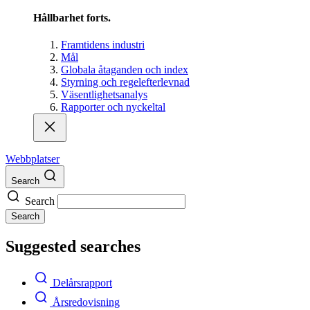
Hållbarhet forts.
Framtidens industri
Mål
Globala åtaganden och index
Styrning och regelefterlevnad
Väsentlighetsanalys
Rapporter och nyckeltal
Webbplatser
Search
Search
Search
Suggested searches
Delårsrapport
Årsredovisning