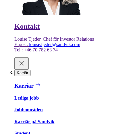
Kontakt
Louise Tjeder, Chef för Investor Relations
E-post:
louise.tjeder@sandvik.com
Tel.: +46 70 782 63 74
Karriär
Karriär
Lediga jobb
Jobbområden
Karriär på Sandvik
Student