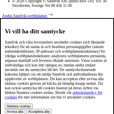
© 2026 Copyright © Sandvik AB; (publ) Box 510, 101 30
Stockholm, Sverige Tel 08 456 11 00
Andra Sandvik-webbplatser
Vi vill ha ditt samtycke
Sandvik och våra leverantörer använder cookies (och liknande
tekniker) för att samla in och bearbeta personuppgifter (såsom
enhetsidentifierare, IP-adresser och webbplatsinteraktioner) för
viktiga webbplatsfunktioner, analysera webbplatsens prestanda,
anpassa innehåll och leverera riktade annonser. Vissa cookies är
nödvändiga och kan inte stängas av, medan andra endast
används om du samtycker till det. De samtyckesbaserade
kakorna hjälper oss att stödja Sandvik och individualisera din
upplevelse av webbplatsen. Du kan acceptera eller avvisa alla
sådana cookies genom att klicka på lämplig knapp nedan. Du
kan också samtycka till cookies baserat på deras syften via
länken Hantera cookies nedan. Besök vår
sekretesspolicy för
cookies
för mer information om hur vi använder cookies.
Hantera cookies
Avvisa alla
Acceptera alla