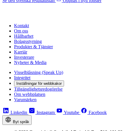
Se den svenska resultatlistan
Öppnas i nytt fönster
Kontakt
Om oss
Hållbarhet
Bolagsstyrning
Produkter & Tjänster
Karriär
Investerare
Nyheter & Media
Visselblåsning (Speak Up)
Integritet
Inställningar för webbkakor
Tillgänglighetsredogörelse
Om webbplatsen
Varumärken
Linkedin
Instagram
Youtube
Facebook
Byt språk