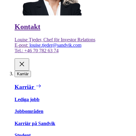
Kontakt
Louise Tjeder, Chef för Investor Relations
E-post:
louise.tjeder@sandvik.com
Tel.: +46 70 782 63 74
Karriär
Karriär
Lediga jobb
Jobbområden
Karriär på Sandvik
Student