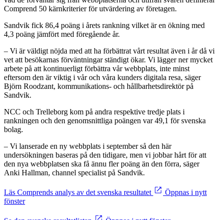
Comprend 50 kärnkriterier för utvärdering av företagen.
Sandvik fick 86,4 poäng i årets rankning vilket är en ökning med
4,3 poäng jämfört med föregående år.
– Vi är väldigt nöjda med att ha förbättrat vårt resultat även i år då vi
vet att besökarnas förväntningar ständigt ökar. Vi lägger ner mycket
arbete på att kontinuerligt förbättra vår webbplats, inte minst
eftersom den är viktig i vår och våra kunders digitala resa, säger
Björn Roodzant, kommunikations- och hållbarhetsdirektör på
Sandvik.
NCC och Trelleborg kom på andra respektive tredje plats i
rankningen och den genomsnittliga poängen var 49,1 för svenska
bolag.
– Vi lanserade en ny webbplats i september så den här
undersökningen baseras på den tidigare, men vi jobbar hårt för att
den nya webbplatsen ska få ännu fler poäng än den förra, säger
Anki Hallman, channel specialist på Sandvik.
Läs Comprends analys av det svenska resultatet
Öppnas i nytt
fönster