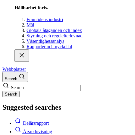
Hållbarhet forts.
Framtidens industri
Mål
Globala åtaganden och index
Styrning och regelefterlevnad
Väsentlighetsanalys
Rapporter och nyckeltal
Webbplatser
Search
Search
Search
Suggested searches
Delårsrapport
Årsredovisning