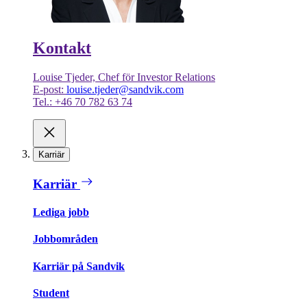
Kontakt
Louise Tjeder, Chef för Investor Relations
E-post:
louise.tjeder@sandvik.com
Tel.: +46 70 782 63 74
Karriär
Karriär
Lediga jobb
Jobbområden
Karriär på Sandvik
Student