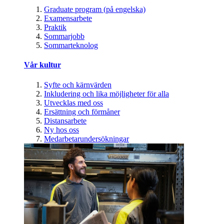
Graduate program (på engelska)
Examensarbete
Praktik
Sommarjobb
Sommarteknolog
Vår kultur
Syfte och kärnvärden
Inkludering och lika möjligheter för alla
Utvecklas med oss
Ersättning och förmåner
Distansarbete
Ny hos oss
Medarbetarundersökningar