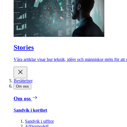
Stories
Våra artiklar visar hur teknik, idéer och människor möts för att 
Berättelser
Om oss
Om oss
Sandvik i korthet
Sandvik i siffror
Affärsmodell