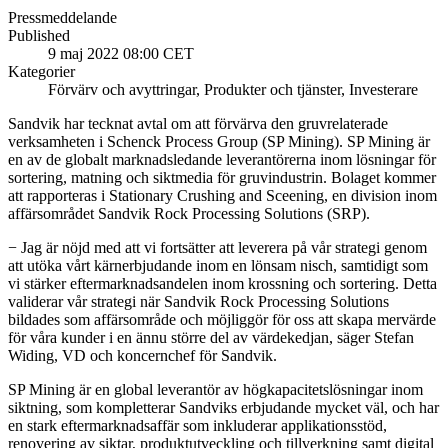
Pressmeddelande
Published
9 maj 2022 08:00 CET
Kategorier
Förvärv och avyttringar, Produkter och tjänster, Investerare
Sandvik har tecknat avtal om att förvärva den gruvrelaterade
verksamheten i Schenck Process Group (SP Mining). SP Mining är
en av de globalt marknadsledande leverantörerna inom lösningar för
sortering, matning och siktmedia för gruvindustrin. Bolaget kommer
att rapporteras i Stationary Crushing and Sceening, en division inom
affärsområdet Sandvik Rock Processing Solutions (SRP).
− Jag är nöjd med att vi fortsätter att leverera på vår strategi genom
att utöka vårt kärnerbjudande inom en lönsam nisch, samtidigt som
vi stärker eftermarknadsandelen inom krossning och sortering. Detta
validerar vår strategi när Sandvik Rock Processing Solutions
bildades som affärsområde och möjliggör för oss att skapa mervärde
för våra kunder i en ännu större del av värdekedjan, säger Stefan
Widing, VD och koncernchef för Sandvik.
SP Mining är en global leverantör av högkapacitetslösningar inom
siktning, som kompletterar Sandviks erbjudande mycket väl, och har
en stark eftermarknadsaffär som inkluderar applikationsstöd,
renovering av siktar, produktutveckling och tillverkning samt digital