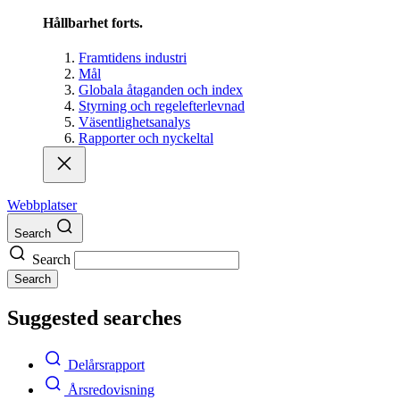
Hållbarhet forts.
Framtidens industri
Mål
Globala åtaganden och index
Styrning och regelefterlevnad
Väsentlighetsanalys
Rapporter och nyckeltal
Webbplatser
Search
Search
Search
Suggested searches
Delårsrapport
Årsredovisning