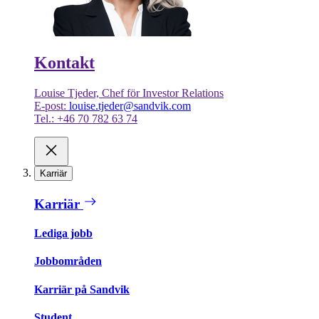
Kontakt
Louise Tjeder, Chef för Investor Relations
E-post:
louise.tjeder@sandvik.com
Tel.: +46 70 782 63 74
Karriär
Karriär
Lediga jobb
Jobbområden
Karriär på Sandvik
Student