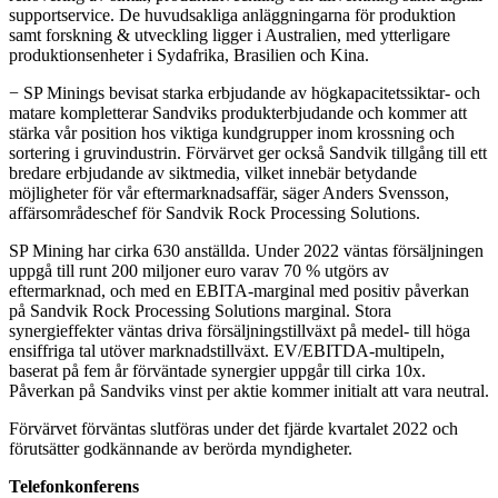
supportservice. De huvudsakliga anläggningarna för produktion
samt forskning & utveckling ligger i Australien, med ytterligare
produktionsenheter i Sydafrika, Brasilien och Kina.
− SP Minings bevisat starka erbjudande av högkapacitetssiktar- och
matare kompletterar Sandviks produkterbjudande och kommer att
stärka vår position hos viktiga kundgrupper inom krossning och
sortering i gruvindustrin. Förvärvet ger också Sandvik tillgång till ett
bredare erbjudande av siktmedia, vilket innebär betydande
möjligheter för vår eftermarknadsaffär, säger Anders Svensson,
affärsområdeschef för Sandvik Rock Processing Solutions.
SP Mining har cirka 630 anställda. Under 2022 väntas försäljningen
uppgå till runt 200 miljoner euro varav 70 % utgörs av
eftermarknad, och med en EBITA-marginal med positiv påverkan
på Sandvik Rock Processing Solutions marginal. Stora
synergieffekter väntas driva försäljningstillväxt på medel- till höga
ensiffriga tal utöver marknadstillväxt. EV/EBITDA-multipeln,
baserat på fem år förväntade synergier uppgår till cirka 10x.
Påverkan på Sandviks vinst per aktie kommer initialt att vara neutral.
Förvärvet förväntas slutföras under det fjärde kvartalet 2022 och
förutsätter godkännande av berörda myndigheter.
Telefonkonferens