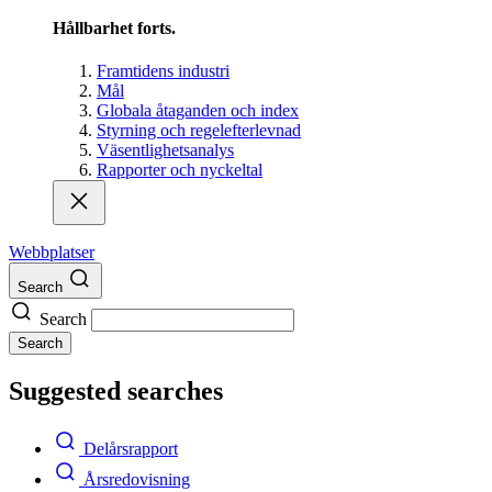
Hållbarhet forts.
Framtidens industri
Mål
Globala åtaganden och index
Styrning och regelefterlevnad
Väsentlighetsanalys
Rapporter och nyckeltal
Webbplatser
Search
Search
Search
Suggested searches
Delårsrapport
Årsredovisning