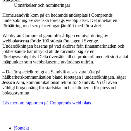
Utmärkelser och nomineringar
Home.sandvik kom på en hedrande andraplats i Comprends
undersökning av svenska företags webbplatser. Det innebär en
förbättring med sex placeringar jämfört med förra året.
Webbyrån Comprend genomför årligen en utvärdering av
webbplatserna för de 100 största företagen i Sverige.
Undersökningen baseras på vad aktörer från finansmarknaden och
jobbsökande har uttryckt att de förväntar sig av en
företagswebbplats. Detta översätts till ett protokoll med ett stort antal
mätpunkter som webbplatserna utvärderas utifrån.
‒ Det är speciellt roligt att Sandvik anses vara bäst på
hållbarhetskommunikation bland företagen i undersökningen, säger
Jessica Alm, kommunikationsdirektör för Sandvik. Vi får även
väldigt höga poäng för startsidan och sektionerna för press och
bolagsstyrning.
Läs mer om rapporten på Comprends webbplats
Kontakt