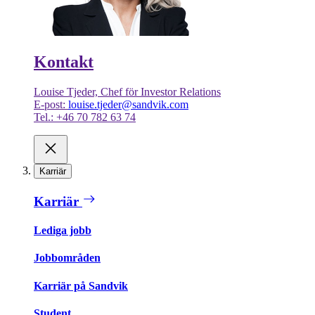
Kontakt
Louise Tjeder, Chef för Investor Relations
E-post:
louise.tjeder@sandvik.com
Tel.: +46 70 782 63 74
Karriär
Karriär
Lediga jobb
Jobbområden
Karriär på Sandvik
Student