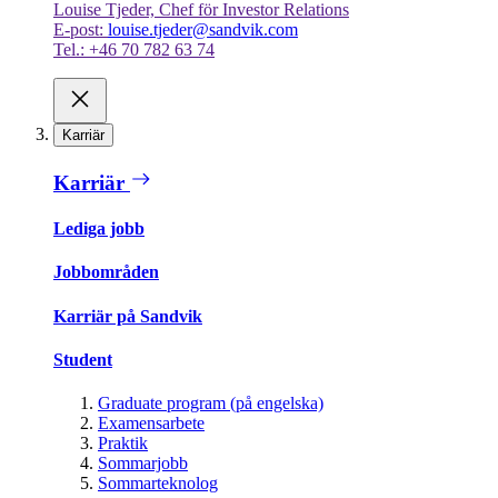
Louise Tjeder, Chef för Investor Relations
E-post:
louise.tjeder@sandvik.com
Tel.: +46 70 782 63 74
Karriär
Karriär
Lediga jobb
Jobbområden
Karriär på Sandvik
Student
Graduate program (på engelska)
Examensarbete
Praktik
Sommarjobb
Sommarteknolog