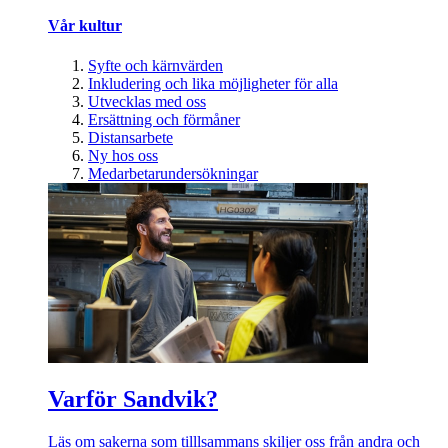
Vår kultur
Syfte och kärnvärden
Inkludering och lika möjligheter för alla
Utvecklas med oss
Ersättning och förmåner
Distansarbete
Ny hos oss
Medarbetarundersökningar
Varför Sandvik?
Läs om sakerna som tilllsammans skiljer oss från andra och