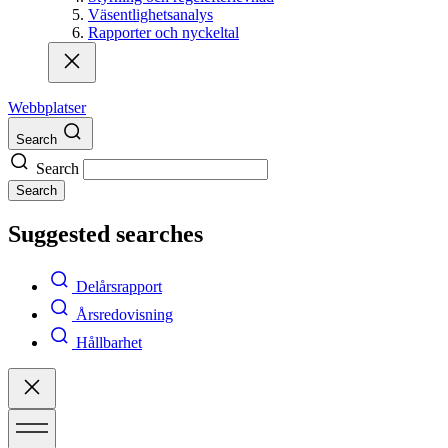
Väsentlighetsanalys
Rapporter och nyckeltal
Webbplatser
Search
Search
Search
Suggested searches
Delårsrapport
Årsredovisning
Hållbarhet