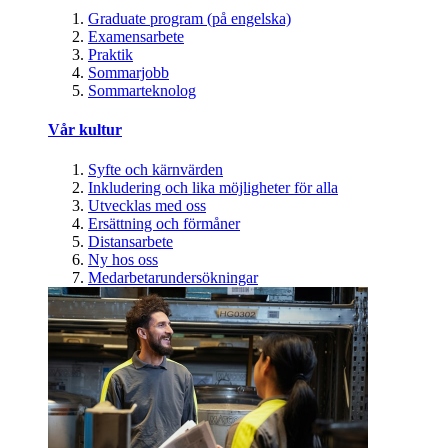
Graduate program (på engelska)
Examensarbete
Praktik
Sommarjobb
Sommarteknolog
Vår kultur
Syfte och kärnvärden
Inkludering och lika möjligheter för alla
Utvecklas med oss
Ersättning och förmåner
Distansarbete
Ny hos oss
Medarbetarundersökningar