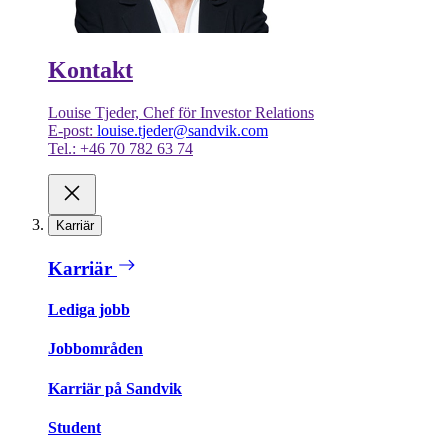
Kontakt
Louise Tjeder, Chef för Investor Relations
E-post:
louise.tjeder@sandvik.com
Tel.: +46 70 782 63 74
Karriär
Karriär
Lediga jobb
Jobbområden
Karriär på Sandvik
Student