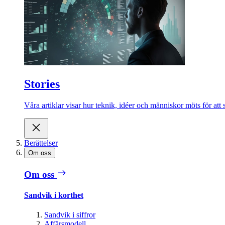
Stories
Våra artiklar visar hur teknik, idéer och människor möts för att 
Berättelser
Om oss
Om oss
Sandvik i korthet
Sandvik i siffror
Affärsmodell