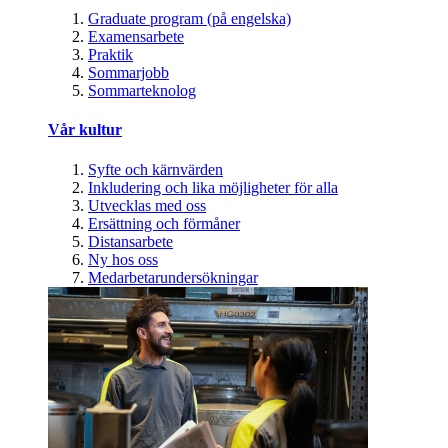
Graduate program (på engelska)
Examensarbete
Praktik
Sommarjobb
Sommarteknolog
Vår kultur
Syfte och kärnvärden
Inkludering och lika möjligheter för alla
Utvecklas med oss
Ersättning och förmåner
Distansarbete
Ny hos oss
Medarbetarundersökningar