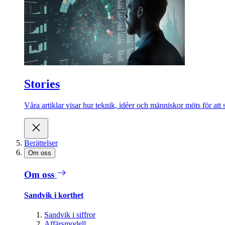
Stories
Våra artiklar visar hur teknik, idéer och människor möts för att 
Berättelser
Om oss
Om oss
Sandvik i korthet
Sandvik i siffror
Affärsmodell