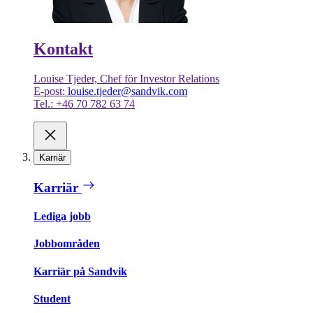
Kontakt
Louise Tjeder, Chef för Investor Relations
E-post:
louise.tjeder@sandvik.com
Tel.: +46 70 782 63 74
Karriär
Karriär
Lediga jobb
Jobbområden
Karriär på Sandvik
Student