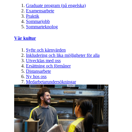
Graduate program (på engelska)
Examensarbete
Praktik
Sommarjobb
Sommarteknolog
Vår kultur
Syfte och kärnvärden
Inkludering och lika möjligheter för alla
Utvecklas med oss
Ersättning och förmåner
Distansarbete
Ny hos oss
Medarbetarundersökningar