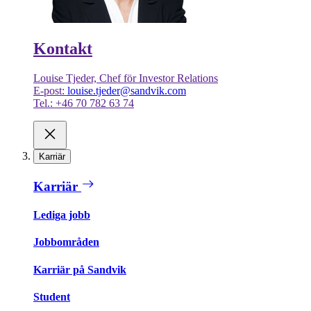
Kontakt
Louise Tjeder, Chef för Investor Relations
E-post:
louise.tjeder@sandvik.com
Tel.: +46 70 782 63 74
Karriär
Karriär
Lediga jobb
Jobbområden
Karriär på Sandvik
Student