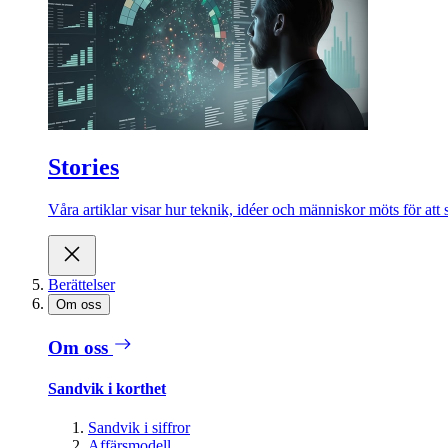
Stories
Våra artiklar visar hur teknik, idéer och människor möts för att 
Berättelser
Om oss
Om oss
Sandvik i korthet
Sandvik i siffror
Affärsmodell