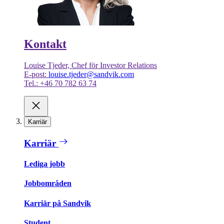
Kontakt
Louise Tjeder, Chef för Investor Relations
E-post:
louise.tjeder@sandvik.com
Tel.: +46 70 782 63 74
Karriär
Karriär
Lediga jobb
Jobbområden
Karriär på Sandvik
Student