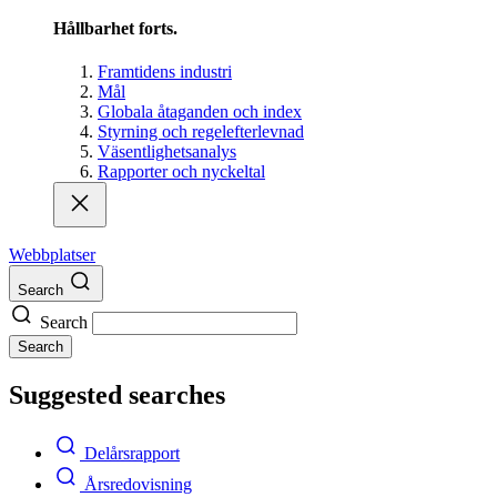
Hållbarhet forts.
Framtidens industri
Mål
Globala åtaganden och index
Styrning och regelefterlevnad
Väsentlighetsanalys
Rapporter och nyckeltal
Webbplatser
Search
Search
Search
Suggested searches
Delårsrapport
Årsredovisning