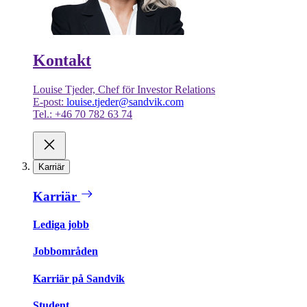
Kontakt
Louise Tjeder, Chef för Investor Relations
E-post:
louise.tjeder@sandvik.com
Tel.: +46 70 782 63 74
Karriär
Karriär
Lediga jobb
Jobbområden
Karriär på Sandvik
Student