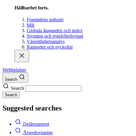
Hållbarhet forts.
Framtidens industri
Mål
Globala åtaganden och index
Styrning och regelefterlevnad
Väsentlighetsanalys
Rapporter och nyckeltal
Webbplatser
Search
Search
Search
Suggested searches
Delårsrapport
Årsredovisning