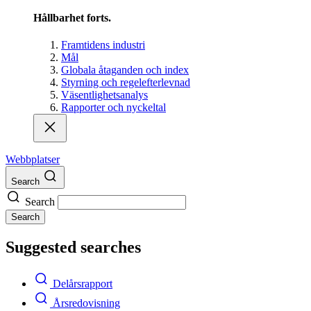
Hållbarhet forts.
Framtidens industri
Mål
Globala åtaganden och index
Styrning och regelefterlevnad
Väsentlighetsanalys
Rapporter och nyckeltal
Webbplatser
Search
Search
Search
Suggested searches
Delårsrapport
Årsredovisning