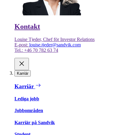
Kontakt
Louise Tjeder, Chef för Investor Relations
E-post:
louise.tjeder@sandvik.com
Tel.: +46 70 782 63 74
Karriär
Karriär
Lediga jobb
Jobbområden
Karriär på Sandvik
Student