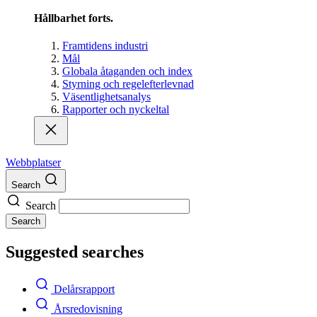
Hållbarhet forts.
Framtidens industri
Mål
Globala åtaganden och index
Styrning och regelefterlevnad
Väsentlighetsanalys
Rapporter och nyckeltal
Webbplatser
Search
Search
Search
Suggested searches
Delårsrapport
Årsredovisning