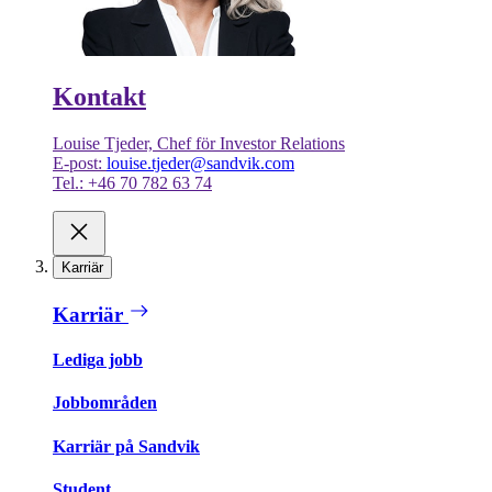
Kontakt
Louise Tjeder, Chef för Investor Relations
E-post:
louise.tjeder@sandvik.com
Tel.: +46 70 782 63 74
Karriär
Karriär
Lediga jobb
Jobbområden
Karriär på Sandvik
Student