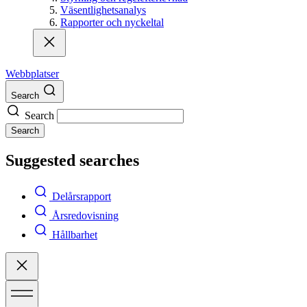
Väsentlighetsanalys
Rapporter och nyckeltal
Webbplatser
Search
Search
Search
Suggested searches
Delårsrapport
Årsredovisning
Hållbarhet