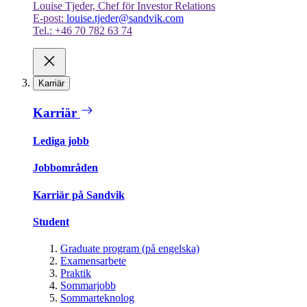
Louise Tjeder, Chef för Investor Relations
E-post:
louise.tjeder@sandvik.com
Tel.: +46 70 782 63 74
Karriär
Karriär
Lediga jobb
Jobbområden
Karriär på Sandvik
Student
Graduate program (på engelska)
Examensarbete
Praktik
Sommarjobb
Sommarteknolog