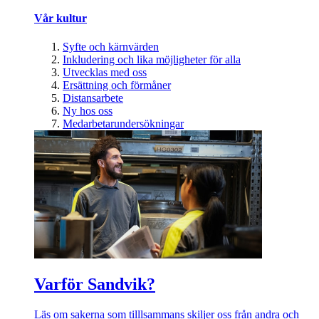
Vår kultur
Syfte och kärnvärden
Inkludering och lika möjligheter för alla
Utvecklas med oss
Ersättning och förmåner
Distansarbete
Ny hos oss
Medarbetarundersökningar
Varför Sandvik?
Läs om sakerna som tilllsammans skiljer oss från andra och