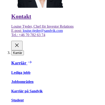
Kontakt
Louise Tjeder, Chef för Investor Relations
E-post:
louise.tjeder@sandvik.com
Tel.: +46 70 782 63 74
Karriär
Karriär
Lediga jobb
Jobbområden
Karriär på Sandvik
Student