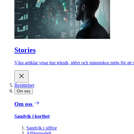
Stories
Våra artiklar visar hur teknik, idéer och människor möts för att 
Berättelser
Om oss
Om oss
Sandvik i korthet
Sandvik i siffror
Affärsmodell