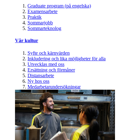
Graduate program (på engelska)
Examensarbete
Praktik
Sommarjobb
Sommarteknolog
Vår kultur
Syfte och kärnvärden
Inkludering och lika möjligheter för alla
Utvecklas med oss
Ersättning och förmåner
Distansarbete
Ny hos oss
Medarbetarundersökningar