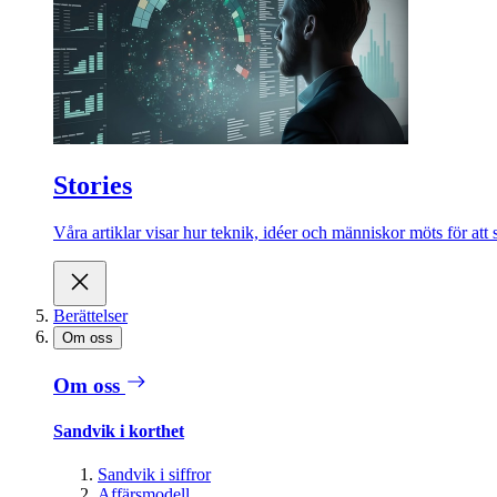
Stories
Våra artiklar visar hur teknik, idéer och människor möts för att 
Berättelser
Om oss
Om oss
Sandvik i korthet
Sandvik i siffror
Affärsmodell