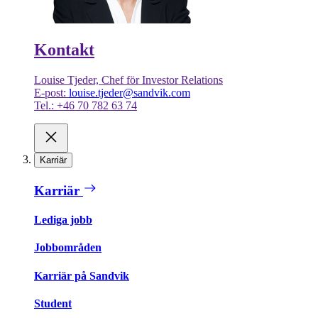
Kontakt
Louise Tjeder, Chef för Investor Relations
E-post:
louise.tjeder@sandvik.com
Tel.: +46 70 782 63 74
Karriär
Karriär
Lediga jobb
Jobbområden
Karriär på Sandvik
Student