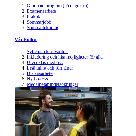
Graduate program (på engelska)
Examensarbete
Praktik
Sommarjobb
Sommarteknolog
Vår kultur
Syfte och kärnvärden
Inkludering och lika möjligheter för alla
Utvecklas med oss
Ersättning och förmåner
Distansarbete
Ny hos oss
Medarbetarundersökningar