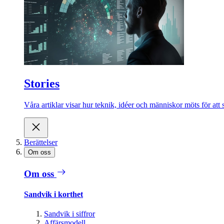
Stories
Våra artiklar visar hur teknik, idéer och människor möts för att 
Berättelser
Om oss
Om oss
Sandvik i korthet
Sandvik i siffror
Affärsmodell