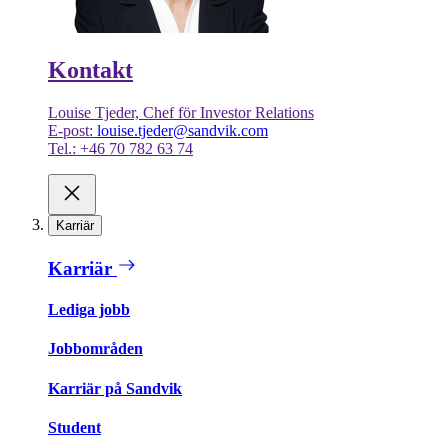
Kontakt
Louise Tjeder, Chef för Investor Relations
E-post:
louise.tjeder@sandvik.com
Tel.: +46 70 782 63 74
Karriär
Karriär
Lediga jobb
Jobbområden
Karriär på Sandvik
Student