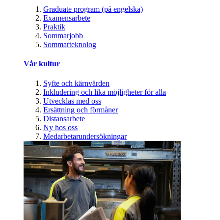
Graduate program (på engelska)
Examensarbete
Praktik
Sommarjobb
Sommarteknolog
Vår kultur
Syfte och kärnvärden
Inkludering och lika möjligheter för alla
Utvecklas med oss
Ersättning och förmåner
Distansarbete
Ny hos oss
Medarbetarundersökningar