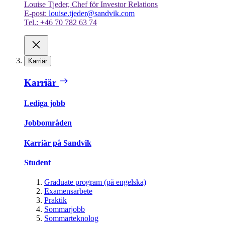
Louise Tjeder, Chef för Investor Relations
E-post:
louise.tjeder@sandvik.com
Tel.: +46 70 782 63 74
Karriär
Karriär
Lediga jobb
Jobbområden
Karriär på Sandvik
Student
Graduate program (på engelska)
Examensarbete
Praktik
Sommarjobb
Sommarteknolog