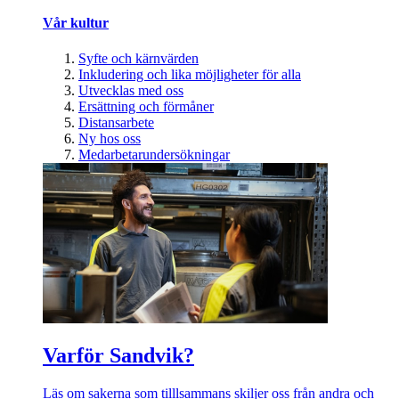
Vår kultur
Syfte och kärnvärden
Inkludering och lika möjligheter för alla
Utvecklas med oss
Ersättning och förmåner
Distansarbete
Ny hos oss
Medarbetarundersökningar
Varför Sandvik?
Läs om sakerna som tilllsammans skiljer oss från andra och