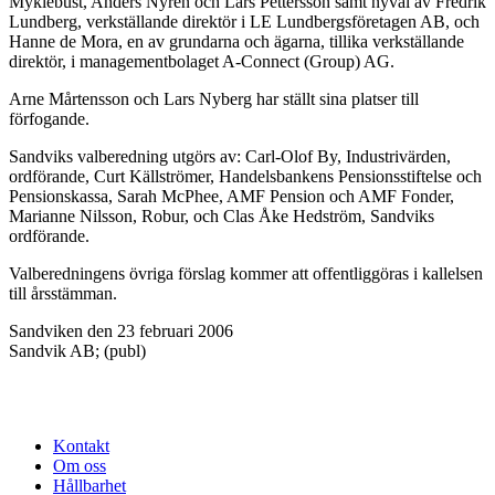
Myklebust, Anders Nyrén och Lars Pettersson samt nyval av Fredrik
Lundberg, verkställande direktör i LE Lundbergsföretagen AB, och
Hanne de Mora, en av grundarna och ägarna, tillika verkställande
direktör, i managementbolaget A-Connect (Group) AG.
Arne Mårtensson och Lars Nyberg har ställt sina platser till
förfogande.
Sandviks valberedning utgörs av: Carl-Olof By, Industrivärden,
ordförande, Curt Källströmer, Handelsbankens Pensionsstiftelse och
Pensionskassa, Sarah McPhee, AMF Pension och AMF Fonder,
Marianne Nilsson, Robur, och Clas Åke Hedström, Sandviks
ordförande.
Valberedningens övriga förslag kommer att offentliggöras i kallelsen
till årsstämman.
Sandviken den 23 februari 2006
Sandvik AB; (publ)
Kontakt
Om oss
Hållbarhet