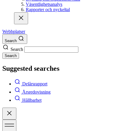
Väsentlighetsanalys
Rapporter och nyckeltal
Webbplatser
Search
Search
Search
Suggested searches
Delårsrapport
Årsredovisning
Hållbarhet