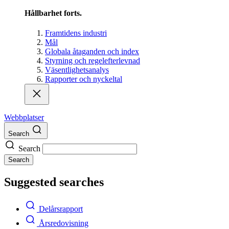
Hållbarhet forts.
Framtidens industri
Mål
Globala åtaganden och index
Styrning och regelefterlevnad
Väsentlighetsanalys
Rapporter och nyckeltal
Webbplatser
Search
Search
Search
Suggested searches
Delårsrapport
Årsredovisning