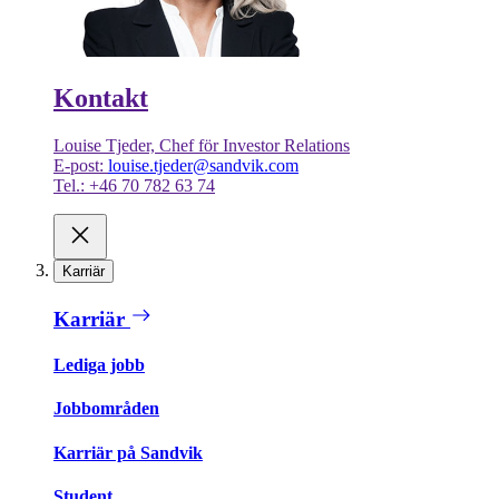
Kontakt
Louise Tjeder, Chef för Investor Relations
E-post:
louise.tjeder@sandvik.com
Tel.: +46 70 782 63 74
Karriär
Karriär
Lediga jobb
Jobbområden
Karriär på Sandvik
Student