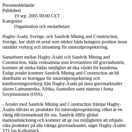
Pressmeddelande
Published
19 sep. 2005 00:00 CET
Kategorier
Organisation och medarbetare
Hagby-Asahi, Sverige, och Sandvik Mining and Construction,
Sverige, har slutit ett avtal som stärker båda bolagens position inom
området verktyg och utrustning för mineralprospektering.
Samarbetet mellan Hagby-Asahi och Sandvik Mining and
Construction, båda verksamma som leverantörer till gruvindustrin,
kommer att stärka bådas möjlighet att öka värdet för kunderna.
Enligt avtalet kommer Sandvik Mining and Construction att bli
distributör av borriggar för mineralprospektering och
kärnborrningsverktyg från Hagby-Asahi på stora gruvmarknader
såsom Latinamerika, Afrika, Australien samt staterna i forna
Sovjetunionen (OSS).
- Avtalet med Sandvik Mining and Construction främjar Hagby-
Asahis tillväxt av produkter för mineralprospektering vilket är en
viktig tillväxtmarknad för oss. Sandvik tillför global
marknadstäckning och kommer att ge oss möjligheten att erbjuda
våra produkter på alla viktiga gruvmarknader, säger Hagby-Asahis
VD Jan Kallenbäck.