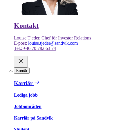
Kontakt
Louise Tjeder, Chef för Investor Relations
E-post:
louise.tjeder@sandvik.com
Tel.: +46 70 782 63 74
Karriär
Karriär
Lediga jobb
Jobbområden
Karriär på Sandvik
Student