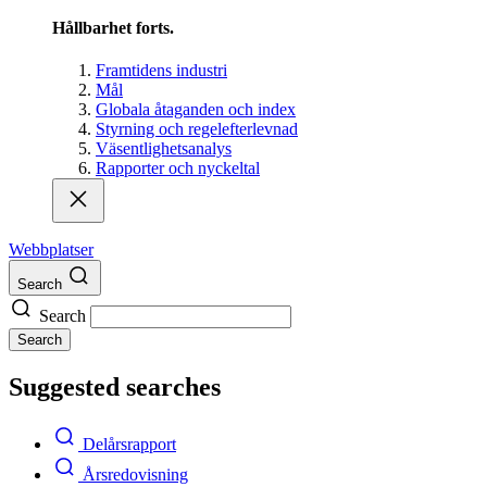
Hållbarhet forts.
Framtidens industri
Mål
Globala åtaganden och index
Styrning och regelefterlevnad
Väsentlighetsanalys
Rapporter och nyckeltal
Webbplatser
Search
Search
Search
Suggested searches
Delårsrapport
Årsredovisning