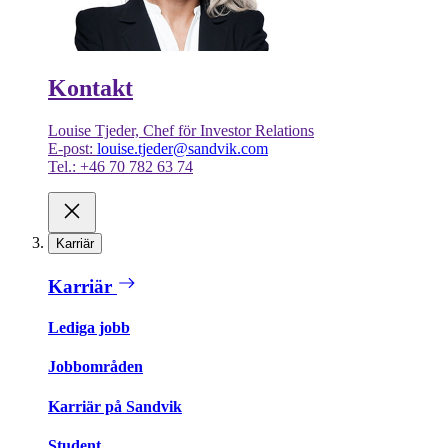
Kontakt
Louise Tjeder, Chef för Investor Relations
E-post:
louise.tjeder@sandvik.com
Tel.: +46 70 782 63 74
Karriär
Karriär
Lediga jobb
Jobbområden
Karriär på Sandvik
Student