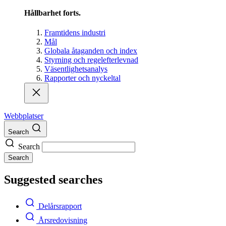
Hållbarhet forts.
Framtidens industri
Mål
Globala åtaganden och index
Styrning och regelefterlevnad
Väsentlighetsanalys
Rapporter och nyckeltal
Webbplatser
Search
Search
Search
Suggested searches
Delårsrapport
Årsredovisning