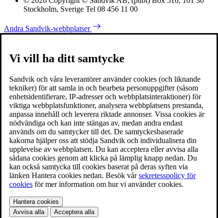
© 2026 Copyright © Sandvik AB; (publ) Box 510, 101 30
Stockholm, Sverige Tel 08 456 11 00
Andra Sandvik-webbplatser
Vi vill ha ditt samtycke
Sandvik och våra leverantörer använder cookies (och liknande
tekniker) för att samla in och bearbeta personuppgifter (såsom
enhetsidentifierare, IP-adresser och webbplatsinteraktioner) för
viktiga webbplatsfunktioner, analysera webbplatsens prestanda,
anpassa innehåll och leverera riktade annonser. Vissa cookies är
nödvändiga och kan inte stängas av, medan andra endast
används om du samtycker till det. De samtyckesbaserade
kakorna hjälper oss att stödja Sandvik och individualisera din
upplevelse av webbplatsen. Du kan acceptera eller avvisa alla
sådana cookies genom att klicka på lämplig knapp nedan. Du
kan också samtycka till cookies baserat på deras syften via
länken Hantera cookies nedan. Besök vår
sekretesspolicy för
cookies
för mer information om hur vi använder cookies.
Hantera cookies
Avvisa alla
Acceptera alla