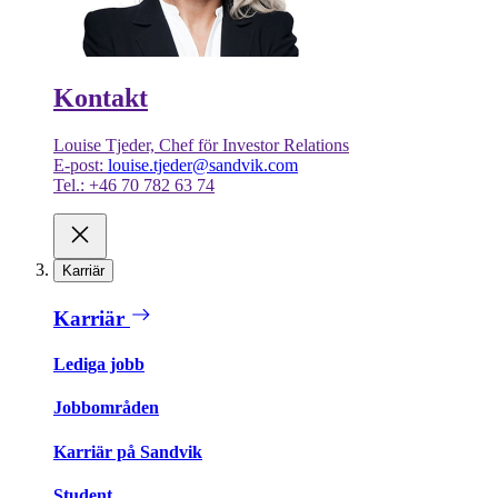
Kontakt
Louise Tjeder, Chef för Investor Relations
E-post:
louise.tjeder@sandvik.com
Tel.: +46 70 782 63 74
Karriär
Karriär
Lediga jobb
Jobbområden
Karriär på Sandvik
Student