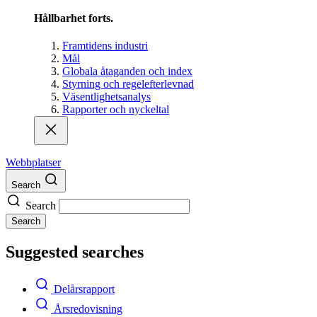
Hållbarhet forts.
Framtidens industri
Mål
Globala åtaganden och index
Styrning och regelefterlevnad
Väsentlighetsanalys
Rapporter och nyckeltal
Webbplatser
Search
Search
Search
Suggested searches
Delårsrapport
Årsredovisning