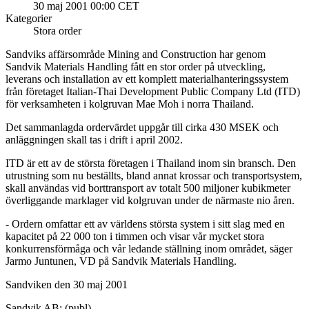
30 maj 2001 00:00 CET
Kategorier
Stora order
Sandviks affärsområde Mining and Construction har genom
Sandvik Materials Handling fått en stor order på utveckling,
leverans och installation av ett komplett materialhanteringssystem
från företaget Italian-Thai Development Public Company Ltd (ITD)
för verksamheten i kolgruvan Mae Moh i norra Thailand.
Det sammanlagda ordervärdet uppgår till cirka 430 MSEK och
anläggningen skall tas i drift i april 2002.
ITD är ett av de största företagen i Thailand inom sin bransch. Den
utrustning som nu beställts, bland annat krossar och transportsystem,
skall användas vid borttransport av totalt 500 miljoner kubikmeter
överliggande marklager vid kolgruvan under de närmaste nio åren.
- Ordern omfattar ett av världens största system i sitt slag med en
kapacitet på 22 000 ton i timmen och visar vår mycket stora
konkurrensförmåga och vår ledande ställning inom området, säger
Jarmo Juntunen, VD på Sandvik Materials Handling.
Sandviken den 30 maj 2001
Sandvik AB; (publ)